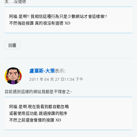
太….沒道德
阿福:是啊!! 我相信這種行為只是少數網站才會這樣做!!
不然強迫按讚 真的很沒有道德 XD
回覆
盧塞斯-大策
表示:
2011 年 04 月 27 日11:54 下午
目前遇到這樣的網站我都是不理會之~
阿福:是啊.現在我看到都自動忽略
或著使用這功能.跳過按讚的程序
不然之前還會傻傻的按讚 XD