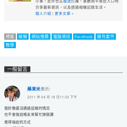
小事，此外也在
搜放
打雜，喜歡用平易近人口吻
分享最新資訊，以及透過相機記錄生活。
個人介紹
|
更多文章 »
標籤
破解
網站推薦
電腦資訊
Facebook
擴充套件
教學
一般留言
蘋果米
表示:
2011 年 04 月 18 日11:33 下午
我好像還沒遇過這樣的情況
也不會強迫格友來幫忙按個讚
覺得強迫的方式