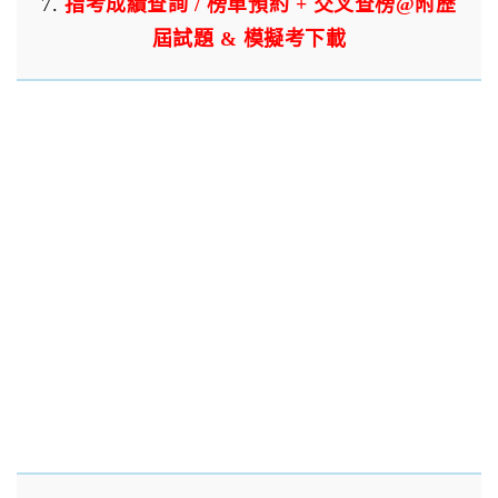
7.
指考成績查詢 / 榜單預約 + 交叉查榜@附歷
屆試題 & 模擬考下載