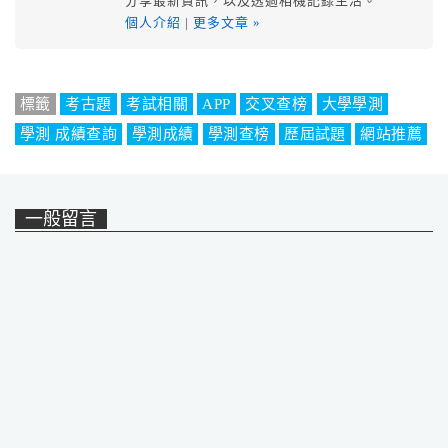
分享最新資訊，以及透過相機記錄生活。
個人介紹
|
更多文章 »
標籤
考古題
考試相關
APP
交叉查榜
大學學測
學測 成績查詢
學測成績
學測查榜
歷屆試題
網站推薦
一般留言