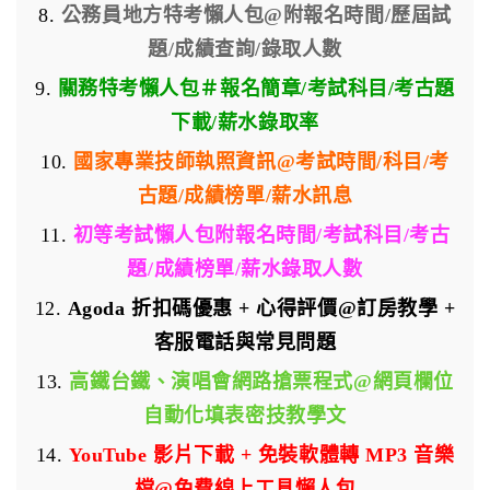
8.
公務員地方特考懶人包@附報名時間/歷屆試
題/成績查詢/錄取人數
9.
關務特考懶人包＃報名簡章/考試科目/考古題
下載/薪水錄取率
10.
國家專業技師執照資訊@考試時間/科目/考
古題/成績榜單/薪水訊息
11.
初等考試懶人包附報名時間/考試科目/考古
題/成績榜單/薪水錄取人數
12.
Agoda 折扣碼優惠 + 心得評價@訂房教學 +
客服電話與常見問題
13.
高鐵台鐵、演唱會網路搶票程式@網頁欄位
自動化填表密技教學文
14.
YouTube 影片下載 + 免裝軟體轉 MP3 音樂
檔@免費線上工具懶人包