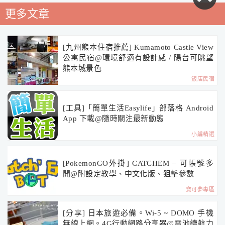
更多文章
[九州熊本住宿推薦] Kumamoto Castle View
公寓民宿@環境舒適有設計感 / 陽台可眺望
熊本城景色
飯店民宿
[工具]「簡單生活Easylife」部落格 Android
App 下載@隨時關注最新動態
小編精選
[PokemonGO外掛] CATCHEM – 可帳號多
開@附設定教學、中文化版、狙擊參數
寶可夢專區
[分享] 日本旅遊必備。Wi-5 ~ DOMO 手機
無線上網。4G行動網路分享器@電池續航力