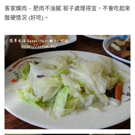
客家爌肉 – 肥肉不油膩.筍子處理得宜，不會吃起來
酸硬情況 (好吃)。