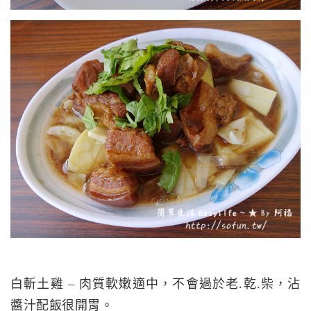
白斬土雞 – 肉質軟嫩適中，不會過於老.乾.柴，沾
醬汁配飯很開胃。