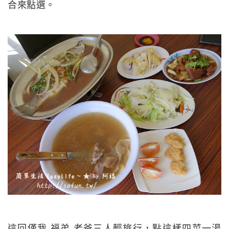
合來點選。
這回僅我.福弟.老爸三人輕旅行，點這樣四菜一湯