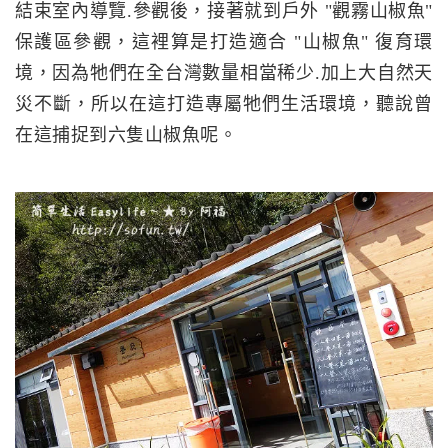
結束室內導覽.參觀後，接著就到戶外 "觀霧山椒魚"
保護區參觀，這裡算是打造適合 "山椒魚" 復育環
境，因為牠們在全台灣數量相當稀少.加上大自然天
災不斷，所以在這打造專屬牠們生活環境，聽說曾
在這捕捉到六隻山椒魚呢。