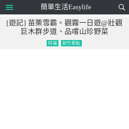
簡單生活Easylife
Main Menu
[遊記] 苗栗雪霸。觀霧一日遊@壯觀
巨木群步道、品嚐山珍野菜
阿福
新竹景點