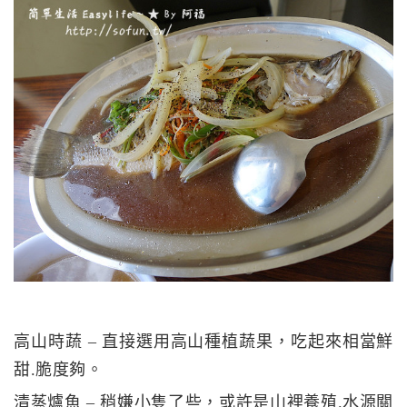
高山時蔬 – 直接選用高山種植蔬果，吃起來相當鮮
甜.脆度夠。
清蒸爐魚 – 稍嫌小隻了些，或許是山裡養殖.水源關