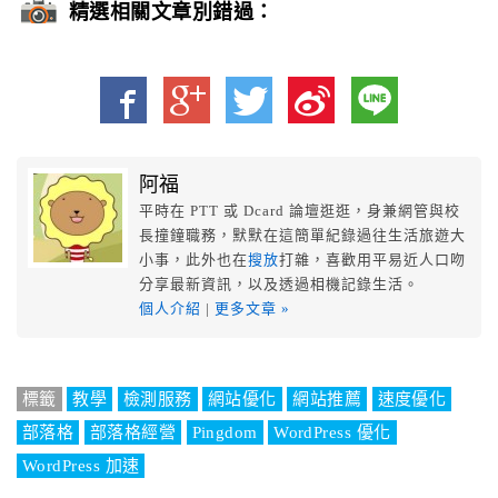
精選相關文章別錯過：
阿福
平時在 PTT 或 Dcard 論壇逛逛，身兼網管與校
長撞鐘職務，默默在這簡單紀錄過往生活旅遊大
小事，此外也在
搜放
打雜，喜歡用平易近人口吻
分享最新資訊，以及透過相機記錄生活。
個人介紹
|
更多文章 »
標籤
教學
檢測服務
網站優化
網站推薦
速度優化
部落格
部落格經營
Pingdom
WordPress 優化
WordPress 加速