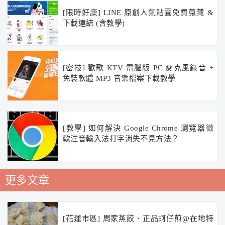
[限時好康] LINE 原創人氣貼圖免費蒐藏 &
下載連結 (含教學)
[密技] 歡歌 KTV 電腦版 PC 麥克風錄音 +
免裝軟體 MP3 音樂檔案下載教學
[教學] 如何解決 Google Chrome 瀏覽器微
軟注音輸入法打字消失不見方法？
更多文章
[花蓮市區] 周家蒸餃、正品蚵仔煎@在地特