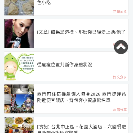
色小吃
花蓮美食
[文章] 如果是這樣、那麼你已經愛上她/他了
好文分享
從痘痘位置判斷你身體狀況
好文分享
西門町住宿推薦懶人包＃2026 西門捷運站
附近便宜飯店、背包客小資旅館名單
旅館分享
[食記] 台北中正區。花園大酒店 – 六國餐廳