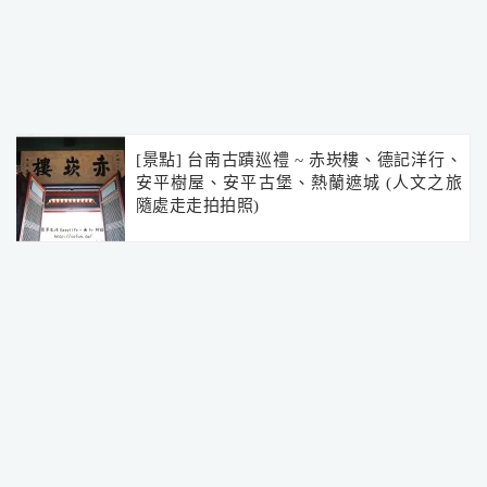
[景點] 台南古蹟巡禮 ~ 赤崁樓、德記洋行、
安平樹屋、安平古堡、熱蘭遮城 (人文之旅
隨處走走拍拍照)