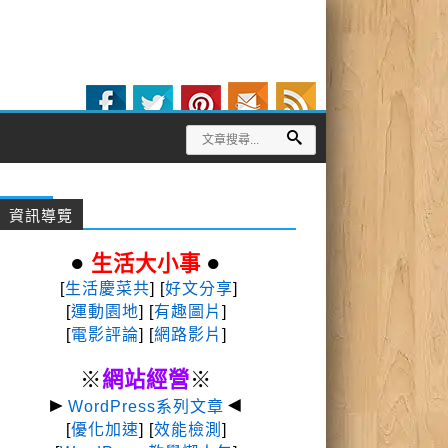
資訊導覽
●
●
生活大小事
[
生活慶菜共
] [
好文分享
]
[
運動園地
]
[
有趣圖片
]
[
電影評論
] [
網路影片
]
※
網站經營
※
►
◄
WordPress系列文章
[
優化加速
] [
效能檢測
]