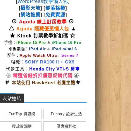
[
WordPress教學懶人包
]
[
攝影天地
] [
部落格類
]
[
網站推薦
] [
免費資源
]
⊙
⊙
Agoda 線上訂房教學
△
▲
Agoda 隱藏優惠懶人包
★
☆
Klook 訂票教學折扣碼
手機：
iPhone 15 Pro
&
iPhone 16 Pro
平板電腦：
iPad Air
&
iPad mimi 6
配件：
Apple Watch Ultra
/
Series 7
相機：
SONY RX100 II
+ GX9
代步工具
：
Honda City VTi-S 房車
㊣
精選省錢折扣優惠促銷代碼
㊣
＃
＃
本站使用 HawkHost 老鷹主機
友站連結
FunTop 資訊網
Funtory 設計生活
搜放資源網
優惠福利社