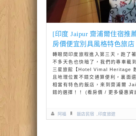
[印度 Jaipur 齋浦爾住宿推薦] 
房價便宜別具風格特色旅店
轉眼間印度旅程進入第三天，跑了
不多天色也快暗了，我們的專車載到今
三星旅館【Hotel Vimal Her
且地理位置不錯交通算便利，裏面
相當有特色的飯店，來到齋浦爾 Ja
錯的選擇！！ (看房價 / 更多優惠資
阿福
飯店民宿
,
印度旅遊