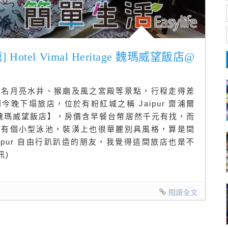
Hotel Vimal Heritage 魏瑪威望飯店@
著名月亮水井、猴廟及風之宮殿等景點，行程走得差
晚下塌旅店，位於有粉紅城之稱 Jaipur 齋浦爾
itage 魏瑪威望飯店】，房價含早餐台幣居然千元有找，而
還有個小型泳池，裝潢上也很華麗別具風格，算是間
ipur 自由行趴趴造的朋友，我覺得這間旅店也是不
訊)
閱讀全文