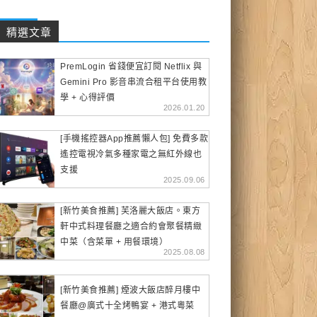
精選文章
PremLogin 省錢便宜訂閱 Netflix 與
Gemini Pro 影音串流合租平台使用教
學 + 心得評價
2026.01.20
[手機搖控器App推薦懶人包] 免費多款
遙控電視冷氣多種家電之無紅外線也
支援
2025.09.06
[新竹美食推薦] 芙洛麗大飯店。東方
軒中式料理餐廳之適合約會聚餐精緻
中菜（含菜單 + 用餐環境）
2025.08.08
[新竹美食推薦] 煙波大飯店醉月樓中
餐廳@廣式十全烤鴨宴 + 港式粵菜