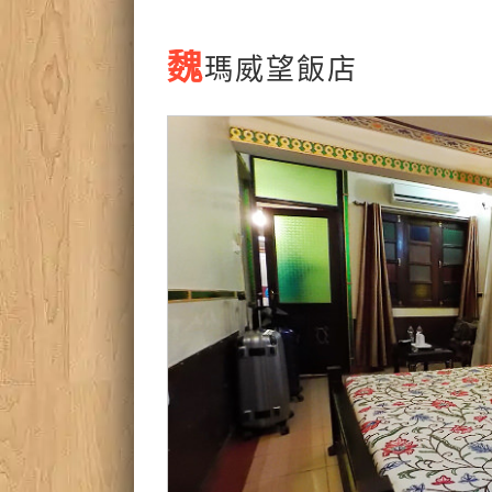
魏
瑪威望飯店