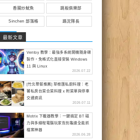
香腸炒魷魚
跳板俱樂部
Sinchen 部落格
路況隊長
最新文章
Ventoy 教學：最強多系統開機隨身碟
製作，免格式化直接安裝 Windows
11 與 Linux
2026.07.22
[竹北聚餐推薦] 草根匯私廚料理：老
饕私房台菜合菜料理 x 附菜單與停車
交通資訊
2026.07.11
Motrix 下載器教學：一鍵搞定 BT 磁
力與多線程電腦玩家告別龜速全能抓
檔案神器
2026.06.28