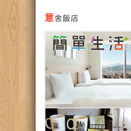
意
舍飯店