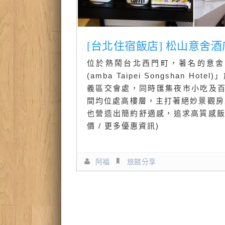
[台北住宿飯店] 松山意舍酒店 a
位於熱鬧台北西門町，著名的意舍
(amba Taipei Songshan
義區交會處，同時匯集夜市小吃及
間均位處高樓層，主打著絕妙景觀房型
也營造出簡約舒適感，追求高質感飯
價 / 更多優惠資訊)
阿福
旅館分享