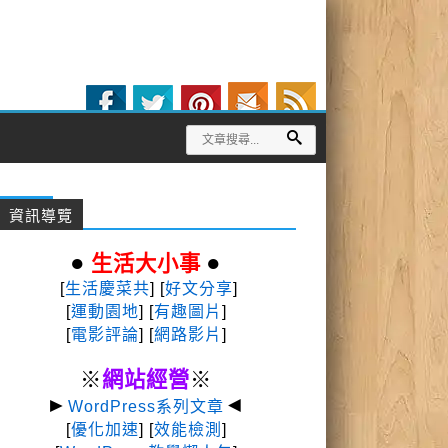
資訊導覽
●
●
生活大小事
[
生活慶菜共
] [
好文分享
]
[
運動園地
]
[
有趣圖片
]
[
電影評論
] [
網路影片
]
※
網站經營
※
►
◄
WordPress系列文章
[
優化加速
] [
效能檢測
]