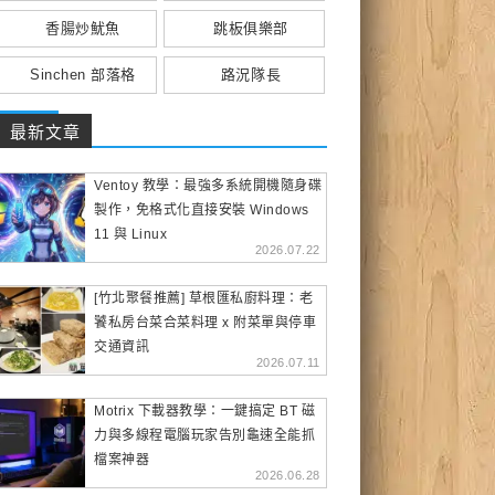
香腸炒魷魚
跳板俱樂部
Sinchen 部落格
路況隊長
最新文章
Ventoy 教學：最強多系統開機隨身碟
製作，免格式化直接安裝 Windows
11 與 Linux
2026.07.22
[竹北聚餐推薦] 草根匯私廚料理：老
饕私房台菜合菜料理 x 附菜單與停車
交通資訊
2026.07.11
Motrix 下載器教學：一鍵搞定 BT 磁
力與多線程電腦玩家告別龜速全能抓
檔案神器
2026.06.28