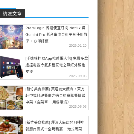
精選文章
PremLogin 省錢便宜訂閱 Netflix 與
Gemini Pro 影音串流合租平台使用教
學 + 心得評價
2026.01.20
[手機搖控器App推薦懶人包] 免費多款
遙控電視冷氣多種家電之無紅外線也
支援
2025.09.06
[新竹美食推薦] 芙洛麗大飯店。東方
軒中式料理餐廳之適合約會聚餐精緻
中菜（含菜單 + 用餐環境）
2025.08.08
[新竹美食推薦] 煙波大飯店醉月樓中
餐廳@廣式十全烤鴨宴 + 港式粵菜