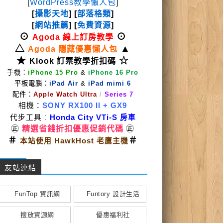
[
WordPress教學懶人包
]
[
攝影天地
] [
部落格類
]
[
網站推薦
] [
免費資源
]
⊙
⊙
Agoda 線上訂房教學
△
▲
Agoda 隱藏優惠懶人包
★
☆
Klook 訂票教學折扣碼
手機：
iPhone 15 Pro
&
iPhone 16 Pro
平板電腦：
iPad Air
&
iPad mimi 6
配件：
Apple Watch Ultra
/
Series 7
相機：
SONY RX100 II
+ GX9
代步工具
：
Honda City VTi-S 房車
㊣
精選省錢折扣優惠促銷代碼
㊣
＃
＃
本站使用 HawkHost 老鷹主機
友站連結
FunTop 資訊網
Funtory 設計生活
搜放資源網
優惠福利社