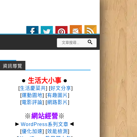
資訊導覽
●
●
生活大小事
[
生活慶菜共
] [
好文分享
]
[
運動園地
]
[
有趣圖片
]
[
電影評論
] [
網路影片
]
※
網站經營
※
►
◄
WordPress系列文章
[
優化加速
] [
效能檢測
]