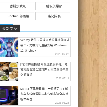
香腸炒魷魚
跳板俱樂部
Sinchen 部落格
路況隊長
最新文章
Ventoy 教學：最強多系統開機隨身碟
製作，免格式化直接安裝 Windows
11 與 Linux
2026.07.22
[竹北聚餐推薦] 草根匯私廚料理：老
饕私房台菜合菜料理 x 附菜單與停車
交通資訊
2026.07.11
Motrix 下載器教學：一鍵搞定 BT 磁
力與多線程電腦玩家告別龜速全能抓
檔案神器
2026.06.28