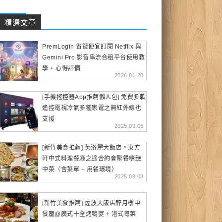
精選文章
PremLogin 省錢便宜訂閱 Netflix 與
Gemini Pro 影音串流合租平台使用教
學 + 心得評價
2026.01.20
[手機搖控器App推薦懶人包] 免費多款
遙控電視冷氣多種家電之無紅外線也
支援
2025.09.06
[新竹美食推薦] 芙洛麗大飯店。東方
軒中式料理餐廳之適合約會聚餐精緻
中菜（含菜單 + 用餐環境）
2025.08.08
[新竹美食推薦] 煙波大飯店醉月樓中
餐廳@廣式十全烤鴨宴 + 港式粵菜