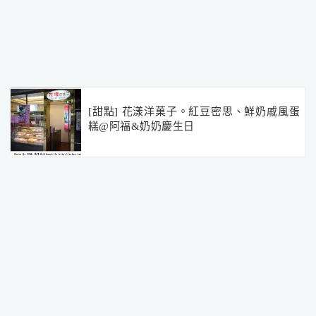
[甜點] 花漾洋菓子。紅豆密思、鮮奶戚風蛋
糕@阿福&奶奶慶生日