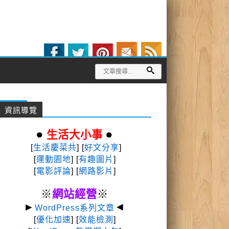
資訊導覽
●
●
生活大小事
[
生活慶菜共
] [
好文分享
]
[
運動園地
]
[
有趣圖片
]
[
電影評論
] [
網路影片
]
※
網站經營
※
►
◄
WordPress系列文章
[
優化加速
] [
效能檢測
]