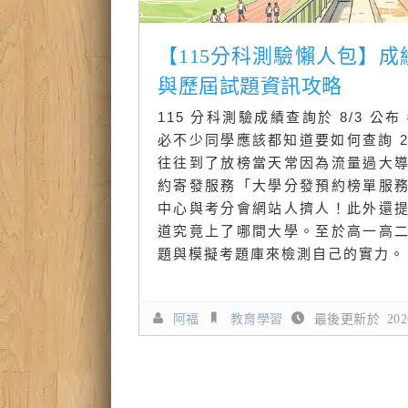
【115分科測驗懶人包】
與歷屆試題資訊攻略
115 分科測驗成績查詢於 8/3 公
必不少同學應該都知道要如何查詢 2
往往到了放榜當天常因為流量過大
約寄發服務「大學分發預約榜單服
中心與考分會網站人擠人！此外還
道究竟上了哪間大學。至於高一高
題與模擬考題庫來檢測自己的實力。
阿福
教育學習
最後更新於 2026