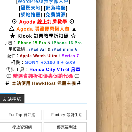
[
WordPress教學懶人包
]
[
攝影天地
] [
部落格類
]
[
網站推薦
] [
免費資源
]
⊙
⊙
Agoda 線上訂房教學
△
▲
Agoda 隱藏優惠懶人包
★
☆
Klook 訂票教學折扣碼
手機：
iPhone 15 Pro
&
iPhone 16 Pro
平板電腦：
iPad Air
&
iPad mimi 6
配件：
Apple Watch Ultra
/
Series 7
相機：
SONY RX100 II
+ GX9
代步工具
：
Honda City VTi-S 房車
㊣
精選省錢折扣優惠促銷代碼
㊣
＃
＃
本站使用 HawkHost 老鷹主機
友站連結
FunTop 資訊網
Funtory 設計生活
搜放資源網
優惠福利社