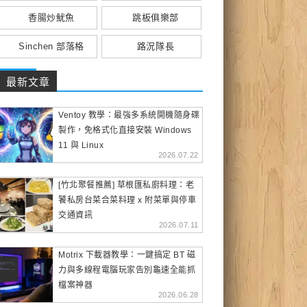
香腸炒魷魚
跳板俱樂部
Sinchen 部落格
路況隊長
最新文章
Ventoy 教學：最強多系統開機隨身碟
製作，免格式化直接安裝 Windows
11 與 Linux
2026.07.22
[竹北聚餐推薦] 草根匯私廚料理：老
饕私房台菜合菜料理 x 附菜單與停車
交通資訊
2026.07.11
Motrix 下載器教學：一鍵搞定 BT 磁
力與多線程電腦玩家告別龜速全能抓
檔案神器
2026.06.28