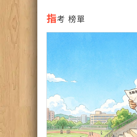
指
考 榜單