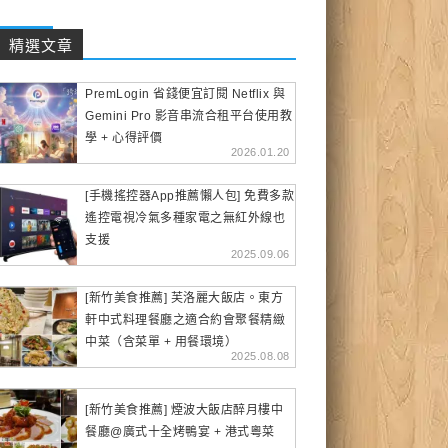
精選文章
PremLogin 省錢便宜訂閱 Netflix 與
Gemini Pro 影音串流合租平台使用教
學 + 心得評價
2026.01.20
[手機搖控器App推薦懶人包] 免費多款
遙控電視冷氣多種家電之無紅外線也
支援
2025.09.06
[新竹美食推薦] 芙洛麗大飯店。東方
軒中式料理餐廳之適合約會聚餐精緻
中菜（含菜單 + 用餐環境）
2025.08.08
[新竹美食推薦] 煙波大飯店醉月樓中
餐廳@廣式十全烤鴨宴 + 港式粵菜