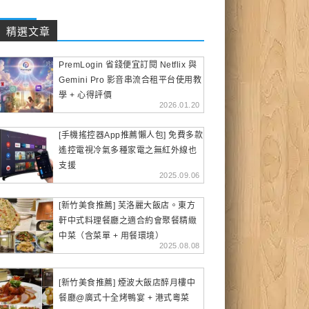
精選文章
PremLogin 省錢便宜訂閱 Netflix 與
Gemini Pro 影音串流合租平台使用教
學 + 心得評價
2026.01.20
[手機搖控器App推薦懶人包] 免費多款
遙控電視冷氣多種家電之無紅外線也
支援
2025.09.06
[新竹美食推薦] 芙洛麗大飯店。東方
軒中式料理餐廳之適合約會聚餐精緻
中菜（含菜單 + 用餐環境）
2025.08.08
[新竹美食推薦] 煙波大飯店醉月樓中
餐廳@廣式十全烤鴨宴 + 港式粵菜