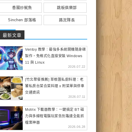
香腸炒魷魚
跳板俱樂部
Sinchen 部落格
路況隊長
最新文章
Ventoy 教學：最強多系統開機隨身碟
製作，免格式化直接安裝 Windows
11 與 Linux
2026.07.22
[竹北聚餐推薦] 草根匯私廚料理：老
饕私房台菜合菜料理 x 附菜單與停車
交通資訊
2026.07.11
Motrix 下載器教學：一鍵搞定 BT 磁
力與多線程電腦玩家告別龜速全能抓
檔案神器
2026.06.28