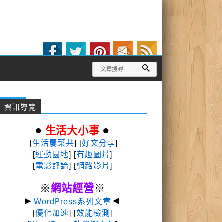
資訊導覽
●
●
生活大小事
[
生活慶菜共
] [
好文分享
]
[
運動園地
]
[
有趣圖片
]
[
電影評論
] [
網路影片
]
※
網站經營
※
►
◄
WordPress系列文章
[
優化加速
] [
效能檢測
]