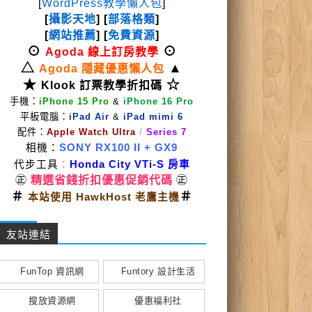
[
WordPress教學懶人包
]
[
攝影天地
] [
部落格類
]
[
網站推薦
] [
免費資源
]
⊙
⊙
Agoda 線上訂房教學
△
▲
Agoda 隱藏優惠懶人包
★
☆
Klook 訂票教學折扣碼
手機：
iPhone 15 Pro
&
iPhone 16 Pro
平板電腦：
iPad Air
&
iPad mimi 6
配件：
Apple Watch Ultra
/
Series 7
相機：
SONY RX100 II
+ GX9
代步工具
：
Honda City VTi-S 房車
㊣
精選省錢折扣優惠促銷代碼
㊣
＃
＃
本站使用 HawkHost 老鷹主機
友站連結
FunTop 資訊網
Funtory 設計生活
搜放資源網
優惠福利社