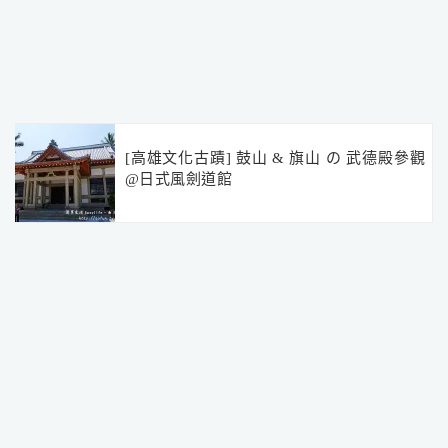
[高雄文化古蹟] 鼓山 & 旗山 の 武德殿參觀
@日式風劍道館