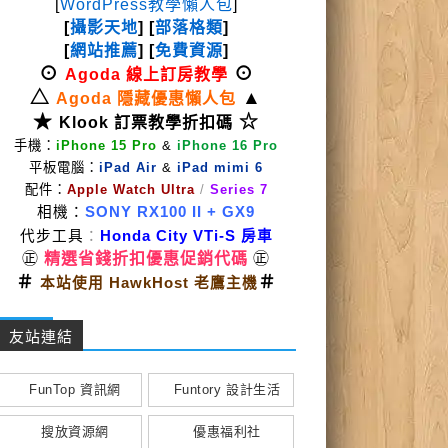
[
WordPress教學懶人包
]
[
攝影天地
] [
部落格類
]
[
網站推薦
] [
免費資源
]
⊙
⊙
Agoda 線上訂房教學
△
▲
Agoda 隱藏優惠懶人包
★
☆
Klook 訂票教學折扣碼
手機：
iPhone 15 Pro
&
iPhone 16 Pro
平板電腦：
iPad Air
&
iPad mimi 6
配件：
Apple Watch Ultra
/
Series 7
相機：
SONY RX100 II
+ GX9
代步工具
：
Honda City VTi-S 房車
㊣
精選省錢折扣優惠促銷代碼
㊣
＃
＃
本站使用 HawkHost 老鷹主機
友站連結
FunTop 資訊網
Funtory 設計生活
搜放資源網
優惠福利社