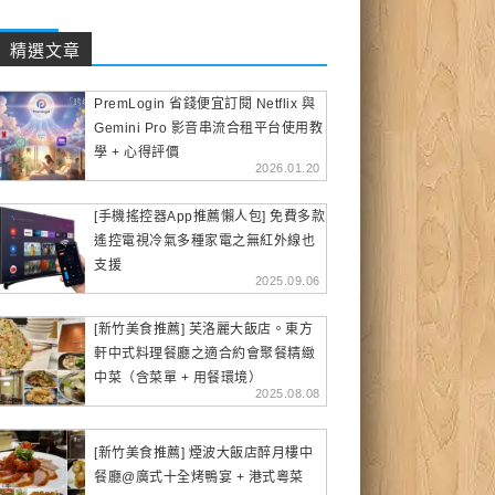
精選文章
PremLogin 省錢便宜訂閱 Netflix 與
Gemini Pro 影音串流合租平台使用教
學 + 心得評價
2026.01.20
[手機搖控器App推薦懶人包] 免費多款
遙控電視冷氣多種家電之無紅外線也
支援
2025.09.06
[新竹美食推薦] 芙洛麗大飯店。東方
軒中式料理餐廳之適合約會聚餐精緻
中菜（含菜單 + 用餐環境）
2025.08.08
[新竹美食推薦] 煙波大飯店醉月樓中
餐廳@廣式十全烤鴨宴 + 港式粵菜