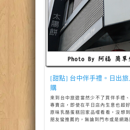
[甜點] 台中伴手禮。日出
購
來到台中旅遊當然少不了買伴手禮、
專賣店，即使在平日店內生意也超
原味乳酪蛋糕回家品嚐看看，沒想
朋友蠻推薦的，無論到門市或是網路