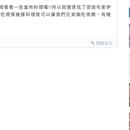
嚐看看一些當地料理囉!!所以就隨意找了邵族毛家伊
錯吃簡單幾樣料理就可以讓我們兄弟倆吃很飽，有機
閱讀全文