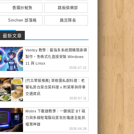
香腸炒魷魚
跳板俱樂部
Sinchen 部落格
路況隊長
最新文章
Ventoy 教學：最強多系統開機隨身碟
製作，免格式化直接安裝 Windows
11 與 Linux
2026.07.22
[竹北聚餐推薦] 草根匯私廚料理：老
饕私房台菜合菜料理 x 附菜單與停車
交通資訊
2026.07.11
Motrix 下載器教學：一鍵搞定 BT 磁
力與多線程電腦玩家告別龜速全能抓
檔案神器
2026.06.28