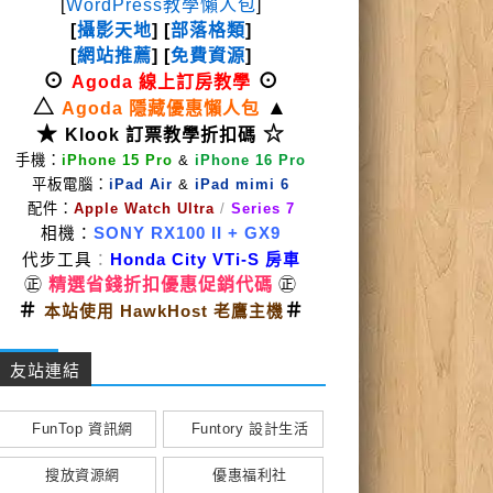
[
WordPress教學懶人包
]
[
攝影天地
] [
部落格類
]
[
網站推薦
] [
免費資源
]
⊙
⊙
Agoda 線上訂房教學
△
▲
Agoda 隱藏優惠懶人包
★
☆
Klook 訂票教學折扣碼
手機：
iPhone 15 Pro
&
iPhone 16 Pro
平板電腦：
iPad Air
&
iPad mimi 6
配件：
Apple Watch Ultra
/
Series 7
相機：
SONY RX100 II
+ GX9
代步工具
：
Honda City VTi-S 房車
㊣
精選省錢折扣優惠促銷代碼
㊣
＃
＃
本站使用 HawkHost 老鷹主機
友站連結
FunTop 資訊網
Funtory 設計生活
搜放資源網
優惠福利社