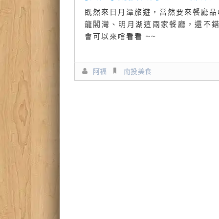
既然來日月潭旅遊，當然要來餐廳品
龍閣灣、明月湖這兩家餐廳，還不
會可以來嚐看看 ~~
阿福
南投美食