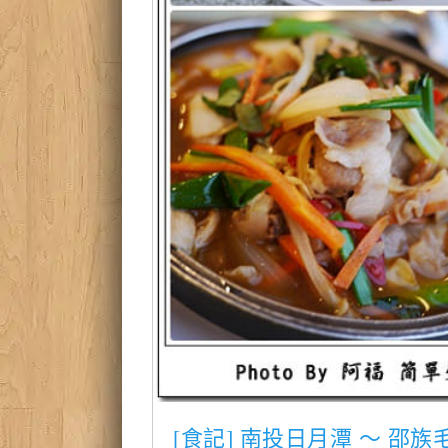
[食記] 南投日月潭 ～ 邵