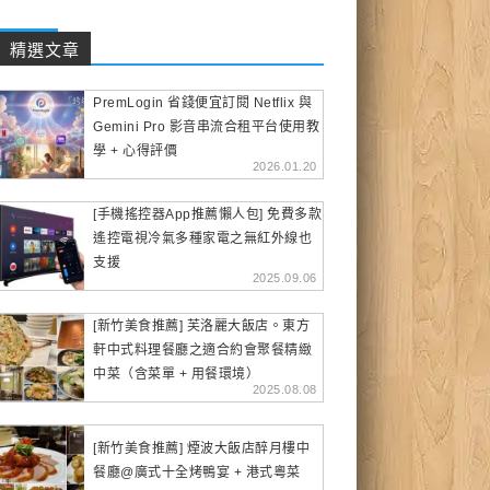
精選文章
PremLogin 省錢便宜訂閱 Netflix 與
Gemini Pro 影音串流合租平台使用教
學 + 心得評價
2026.01.20
[手機搖控器App推薦懶人包] 免費多款
遙控電視冷氣多種家電之無紅外線也
支援
2025.09.06
[新竹美食推薦] 芙洛麗大飯店。東方
軒中式料理餐廳之適合約會聚餐精緻
中菜（含菜單 + 用餐環境）
2025.08.08
[新竹美食推薦] 煙波大飯店醉月樓中
餐廳@廣式十全烤鴨宴 + 港式粵菜