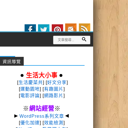
資訊導覽
●
●
生活大小事
[
生活慶菜共
] [
好文分享
]
[
運動園地
]
[
有趣圖片
]
[
電影評論
] [
網路影片
]
※
網站經營
※
►
◄
WordPress系列文章
[
優化加速
] [
效能檢測
]