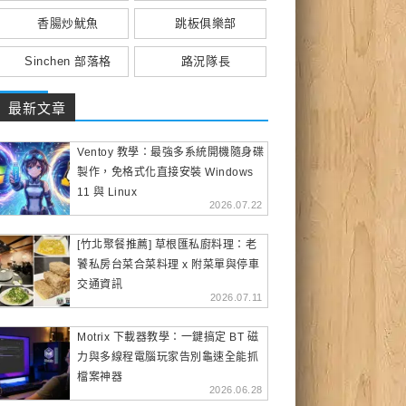
香腸炒魷魚
跳板俱樂部
Sinchen 部落格
路況隊長
最新文章
Ventoy 教學：最強多系統開機隨身碟
製作，免格式化直接安裝 Windows
11 與 Linux
2026.07.22
[竹北聚餐推薦] 草根匯私廚料理：老
饕私房台菜合菜料理 x 附菜單與停車
交通資訊
2026.07.11
Motrix 下載器教學：一鍵搞定 BT 磁
力與多線程電腦玩家告別龜速全能抓
檔案神器
2026.06.28