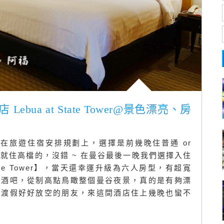
ebua at State Tower@景色漂亮、房
們在旅遊住宿安排規劃上，選擇是前幾晚住普通 or
天就住高檔的，沒錯 ~ 在曼谷最後一晚我們選擇入住
tate Tower】，當天還幸運升級為六人房型，有超寬
空酒吧，從制高點鳥瞰整個曼谷夜景，真的是有夠漂
要渡假好好放空的朋友，來這間酒店住上幾晚也蠻不