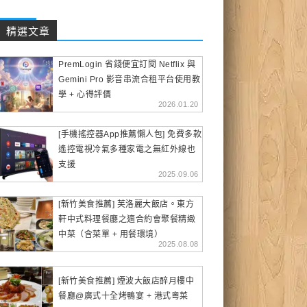
精選文章
PremLogin 省錢便宜訂閱 Netflix 與
Gemini Pro 影音串流合租平台使用教
學 + 心得評價
2026.01.20
[手機搖控器App推薦懶人包] 免費多款
遙控電視冷氣多種家電之無紅外線也
支援
2025.09.06
[新竹美食推薦] 芙洛麗大飯店。東方
軒中式料理餐廳之適合約會聚餐精緻
中菜（含菜單 + 用餐環境）
2025.08.08
[新竹美食推薦] 煙波大飯店醉月樓中
餐廳@廣式十全烤鴨宴 + 港式粵菜