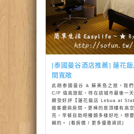
[泰國曼谷酒店推薦] 蓮花飯店 L
間寬敞
此趟泰國曼谷 & 蘇美島之旅，我
C/P 值高旅館，待在該城市最後一
頗受好評【蓮花飯店 Lebua at S
敞客廳與房間，更棒的是頂樓有高
亮，早餐自助吧種類多樣好吃，想
賴的。 (看房價 / 更多優惠資訊)