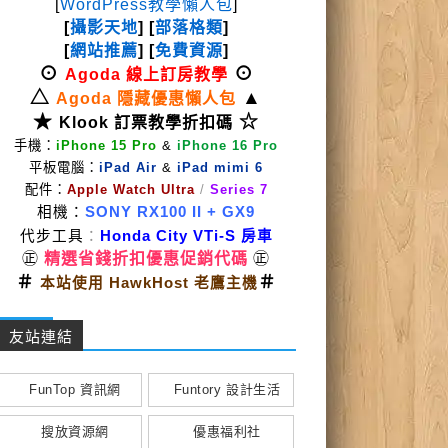
[
WordPress教學懶人包
]
[
攝影天地
] [
部落格類
]
[
網站推薦
] [
免費資源
]
⊙
⊙
Agoda 線上訂房教學
△
▲
Agoda 隱藏優惠懶人包
★
☆
Klook 訂票教學折扣碼
手機：
iPhone 15 Pro
&
iPhone 16 Pro
平板電腦：
iPad Air
&
iPad mimi 6
配件：
Apple Watch Ultra
/
Series 7
相機：
SONY RX100 II
+ GX9
代步工具
：
Honda City VTi-S 房車
㊣
精選省錢折扣優惠促銷代碼
㊣
＃
＃
本站使用 HawkHost 老鷹主機
友站連結
FunTop 資訊網
Funtory 設計生活
搜放資源網
優惠福利社