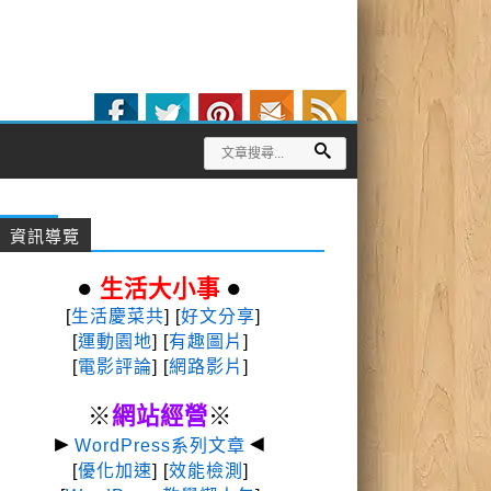
資訊導覽
●
●
生活大小事
[
生活慶菜共
] [
好文分享
]
[
運動園地
]
[
有趣圖片
]
[
電影評論
] [
網路影片
]
※
網站經營
※
►
◄
WordPress系列文章
[
優化加速
] [
效能檢測
]