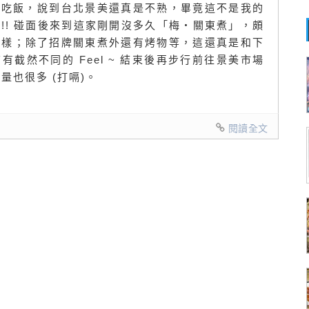
在景美吃飯，說到台北景美還真是不熟，畢竟這不是我的
!! 碰面後來到這家剛開沒多久「梅‧關東煮」，頗
多樣；除了招牌關東煮外還有烤物等，這還真是和下
截然不同的 Feel ~ 結束後再步行前往景美市場
量也很多 (打嗝)。
閱讀全文