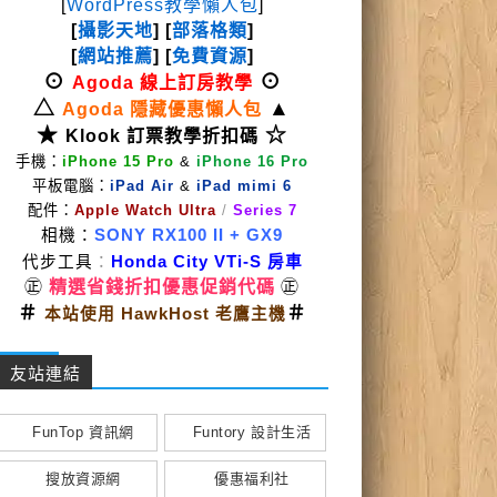
[
WordPress教學懶人包
]
[
攝影天地
] [
部落格類
]
[
網站推薦
] [
免費資源
]
⊙
⊙
Agoda 線上訂房教學
△
▲
Agoda 隱藏優惠懶人包
★
☆
Klook 訂票教學折扣碼
手機：
iPhone 15 Pro
&
iPhone 16 Pro
平板電腦：
iPad Air
&
iPad mimi 6
配件：
Apple Watch Ultra
/
Series 7
相機：
SONY RX100 II
+ GX9
代步工具
：
Honda City VTi-S 房車
㊣
精選省錢折扣優惠促銷代碼
㊣
＃
＃
本站使用 HawkHost 老鷹主機
友站連結
FunTop 資訊網
Funtory 設計生活
搜放資源網
優惠福利社