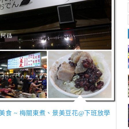
邊美食 ~ 梅關東煮、景美豆花@下班放學