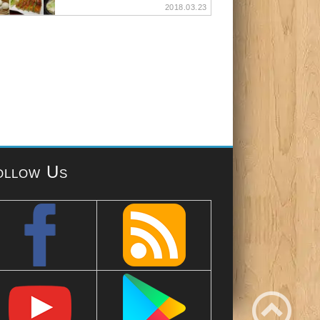
2018.03.23
ollow Us