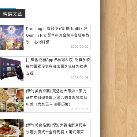
精選文章
PremLogin 省錢便宜訂閱 Netflix 與
Gemini Pro 影音串流合租平台使用教
學 + 心得評價
2026.01.20
[手機搖控器App推薦懶人包] 免費多款
遙控電視冷氣多種家電之無紅外線也
支援
2025.09.06
[新竹美食推薦] 芙洛麗大飯店。東方
軒中式料理餐廳之適合約會聚餐精緻
中菜（含菜單 + 用餐環境）
2025.08.08
[新竹美食推薦] 煙波大飯店醉月樓中
餐廳@廣式十全烤鴨宴 + 港式粵菜