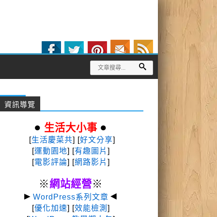
資訊導覽
●
●
生活大小事
[
生活慶菜共
] [
好文分享
]
[
運動園地
]
[
有趣圖片
]
[
電影評論
] [
網路影片
]
※
網站經營
※
►
◄
WordPress系列文章
[
優化加速
] [
效能檢測
]