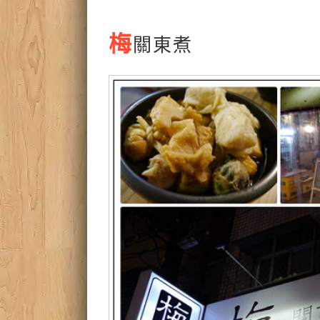
梅
關東煮