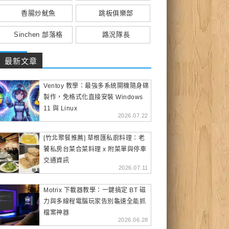
香腸炒魷魚
跳板俱樂部
Sinchen 部落格
路況隊長
最新文章
Ventoy 教學：最強多系統開機隨身碟
製作，免格式化直接安裝 Windows
11 與 Linux
2026.07.22
[竹北聚餐推薦] 草根匯私廚料理：老
饕私房台菜合菜料理 x 附菜單與停車
交通資訊
2026.07.11
Motrix 下載器教學：一鍵搞定 BT 磁
力與多線程電腦玩家告別龜速全能抓
檔案神器
2026.06.28