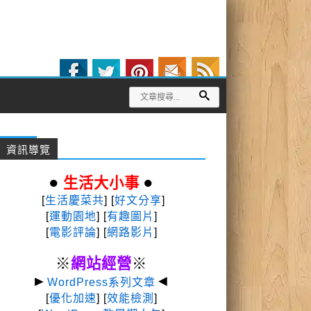
資訊導覽
●
●
生活大小事
[
生活慶菜共
] [
好文分享
]
[
運動園地
]
[
有趣圖片
]
[
電影評論
] [
網路影片
]
※
網站經營
※
►
◄
WordPress系列文章
[
優化加速
] [
效能檢測
]