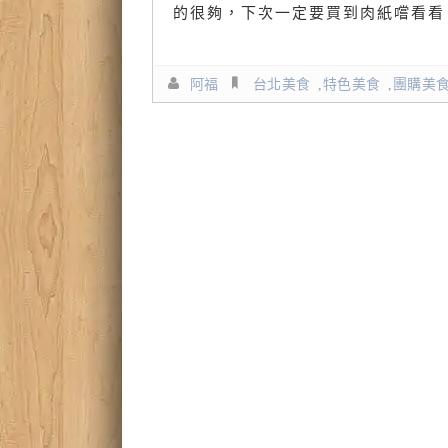
的很夠，下次一定要買到肉紙嚐看看
阿福
台北美食
,
特色美食
,
團購美