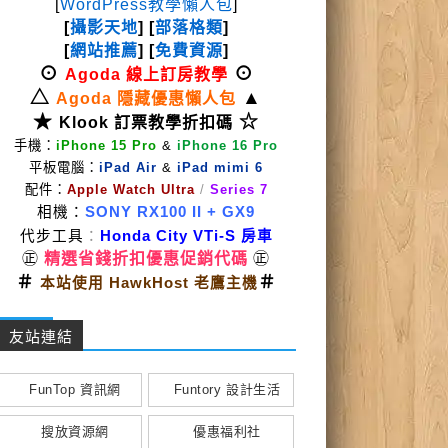
[
WordPress教學懶人包
]
[
攝影天地
] [
部落格類
]
[
網站推薦
] [
免費資源
]
⊙
⊙
Agoda 線上訂房教學
△
▲
Agoda 隱藏優惠懶人包
★
☆
Klook 訂票教學折扣碼
手機：
iPhone 15 Pro
&
iPhone 16 Pro
平板電腦：
iPad Air
&
iPad mimi 6
配件：
Apple Watch Ultra
/
Series 7
相機：
SONY RX100 II
+ GX9
代步工具
：
Honda City VTi-S 房車
㊣
精選省錢折扣優惠促銷代碼
㊣
＃
＃
本站使用 HawkHost 老鷹主機
友站連結
FunTop 資訊網
Funtory 設計生活
搜放資源網
優惠福利社