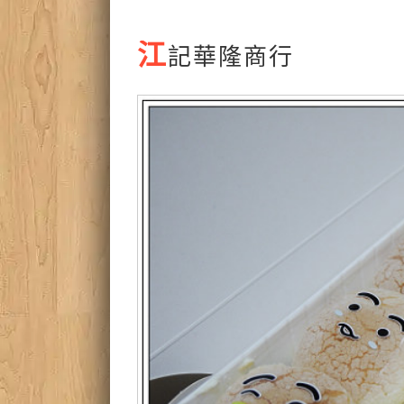
江
記華隆商行