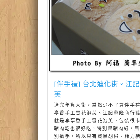
[伴手禮] 台北迪化街。
芙
逛完年貨大街，當然少不了買伴手
亭香手工雪花泡芙、江記華隆商行
就是李亭香手工雪花泡芙，包裝很
豬肉乾也很好吃，特別是豬肉紙，居然
別搶手，所以只有買黑胡椒、菲力