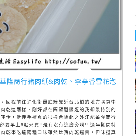
江記華隆商行豬肉紙&肉乾、李亭香雪花泡
禮，回程前往迪化街最底端靠近台北橋的地方購買李
豬肉乾這兩樣，剛好都在隔壁還蠻近的我想最特別的
卡哇伊，當伴手禮真的很適合除此之外江記華隆商行
要早上6點來買!!是有沒有這麼夯啊!! 過年期間特
豬肉乾來吃這兩種口味雖然比豬肉乾還貴，但味道真