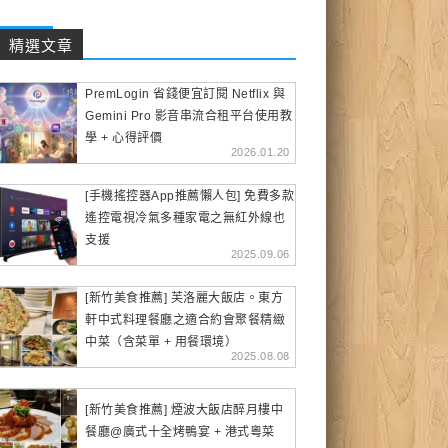
精選文章
PremLogin 省錢便宜訂閱 Netflix 與
Gemini Pro 影音串流合租平台使用教
學 + 心得評價
2026.01.20
[手機搖控器App推薦懶人包] 免費多款
遙控電視冷氣多種家電之無紅外線也
支援
2025.09.06
[新竹美食推薦] 芙洛麗大飯店。東方
軒中式料理餐廳之適合約會聚餐精緻
中菜（含菜單 + 用餐環境）
2025.08.08
[新竹美食推薦] 煙波大飯店醉月樓中
餐廳@廣式十全烤鴨宴 + 港式粵菜