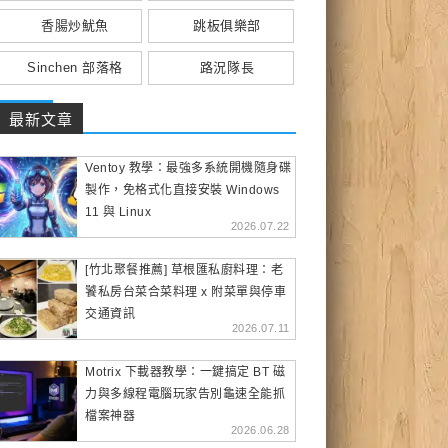
香腸炒魷魚
跳板俱樂部
Sinchen 部落格
路況隊長
最新文章
Ventoy 教學：最強多系統開機隨身碟
製作，免格式化直接安裝 Windows
11 與 Linux
2026.07.22
[竹北聚餐推薦] 草根匯私廚料理：老
饕私房台菜合菜料理 x 附菜單與停車
交通資訊
2026.07.11
Motrix 下載器教學：一鍵搞定 BT 磁
力與多線程電腦玩家告別龜速全能抓
檔案神器
2026.06.28