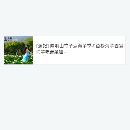
[遊記] 陽明山竹子湖海芋季@苗榜海芋園賞
海芋吃野菜趣 ~