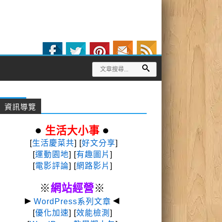
資訊導覽
●
●
生活大小事
[
生活慶菜共
] [
好文分享
]
[
運動園地
]
[
有趣圖片
]
[
電影評論
] [
網路影片
]
※
網站經營
※
►
◄
WordPress系列文章
[
優化加速
] [
效能檢測
]