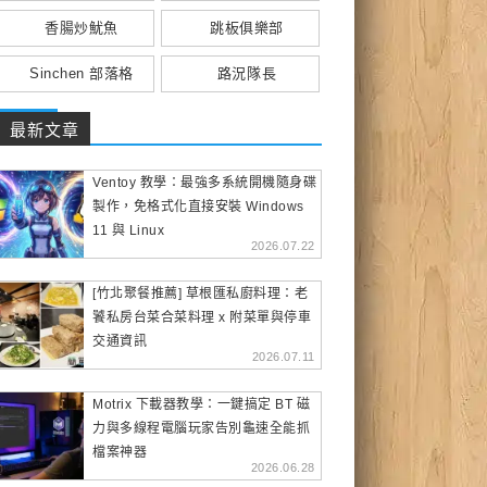
香腸炒魷魚
跳板俱樂部
Sinchen 部落格
路況隊長
最新文章
Ventoy 教學：最強多系統開機隨身碟
製作，免格式化直接安裝 Windows
11 與 Linux
2026.07.22
[竹北聚餐推薦] 草根匯私廚料理：老
饕私房台菜合菜料理 x 附菜單與停車
交通資訊
2026.07.11
Motrix 下載器教學：一鍵搞定 BT 磁
力與多線程電腦玩家告別龜速全能抓
檔案神器
2026.06.28