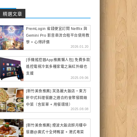
精選文章
PremLogin 省錢便宜訂閱 Netflix 與
Gemini Pro 影音串流合租平台使用教
學 + 心得評價
2026.01.20
[手機搖控器App推薦懶人包] 免費多款
遙控電視冷氣多種家電之無紅外線也
支援
2025.09.06
[新竹美食推薦] 芙洛麗大飯店。東方
軒中式料理餐廳之適合約會聚餐精緻
中菜（含菜單 + 用餐環境）
2025.08.08
[新竹美食推薦] 煙波大飯店醉月樓中
餐廳@廣式十全烤鴨宴 + 港式粵菜