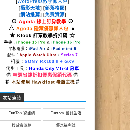
[
WordPress教學懶人包
]
[
攝影天地
] [
部落格類
]
[
網站推薦
] [
免費資源
]
⊙
⊙
Agoda 線上訂房教學
△
▲
Agoda 隱藏優惠懶人包
★
☆
Klook 訂票教學折扣碼
手機：
iPhone 15 Pro
&
iPhone 16 Pro
平板電腦：
iPad Air
&
iPad mimi 6
配件：
Apple Watch Ultra
/
Series 7
相機：
SONY RX100 II
+ GX9
代步工具
：
Honda City VTi-S 房車
㊣
精選省錢折扣優惠促銷代碼
㊣
＃
＃
本站使用 HawkHost 老鷹主機
友站連結
FunTop 資訊網
Funtory 設計生活
搜放資源網
優惠福利社