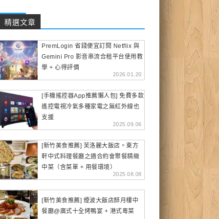
精選文章
PremLogin 省錢便宜訂閱 Netflix 與
Gemini Pro 影音串流合租平台使用教
學 + 心得評價
2026.01.20
[手機搖控器App推薦懶人包] 免費多款
遙控電視冷氣多種家電之無紅外線也
支援
2025.09.06
[新竹美食推薦] 芙洛麗大飯店。東方
軒中式料理餐廳之適合約會聚餐精緻
中菜（含菜單 + 用餐環境）
2025.08.08
[新竹美食推薦] 煙波大飯店醉月樓中
餐廳@廣式十全烤鴨宴 + 港式粵菜