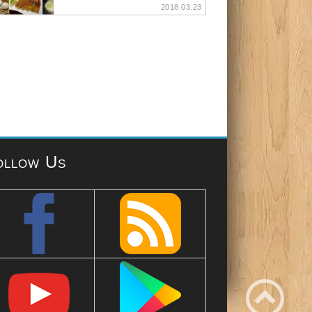
2018.03.23
ollow Us