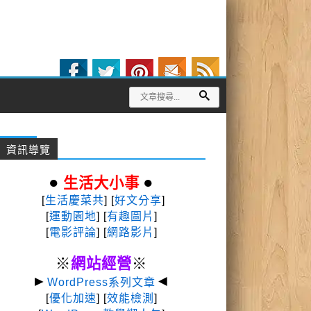
資訊導覽
●
●
生活大小事
[
生活慶菜共
] [
好文分享
]
[
運動園地
]
[
有趣圖片
]
[
電影評論
] [
網路影片
]
※
網站經營
※
►
◄
WordPress系列文章
[
優化加速
] [
效能檢測
]