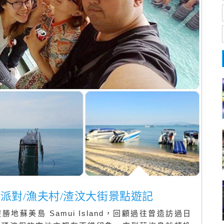
月派對/漁夫村/渣汶大街景點遊記
蘇美島 Samui Island，回顧過往曾造訪過日