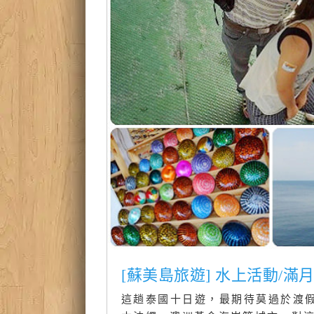
[蘇美島旅遊] 水上活動/滿
這趟泰國十日遊，最期待莫過於渡假勝地