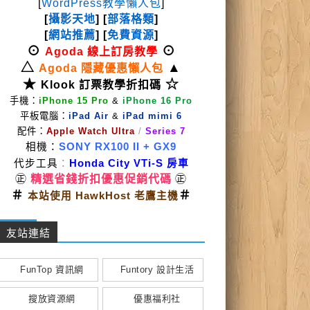
[
WordPress教學懶人包
]
[
攝影天地
] [
部落格類
]
[
網站推薦
] [
免費資源
]
⊙
⊙
Agoda 線上訂房教學
△
▲
Agoda 隱藏優惠懶人包
★
☆
Klook 訂票教學折扣碼
手機：
iPhone 15 Pro
&
iPhone 16 Pro
平板電腦：
iPad Air
&
iPad mimi 6
配件：
Apple Watch Ultra
/
Series 7
相機：
SONY RX100 II
+ GX9
代步工具
：
Honda City VTi-S 房車
㊣
精選省錢折扣優惠促銷代碼
㊣
＃
＃
本站使用 HawkHost 老鷹主機
友站連結
FunTop 資訊網
Funtory 設計生活
搜放資源網
優惠福利社