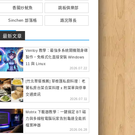
香腸炒魷魚
跳板俱樂部
Sinchen 部落格
路況隊長
最新文章
Ventoy 教學：最強多系統開機隨身碟
製作，免格式化直接安裝 Windows
11 與 Linux
2026.07.22
[竹北聚餐推薦] 草根匯私廚料理：老
饕私房台菜合菜料理 x 附菜單與停車
交通資訊
2026.07.11
Motrix 下載器教學：一鍵搞定 BT 磁
力與多線程電腦玩家告別龜速全能抓
檔案神器
2026.06.28