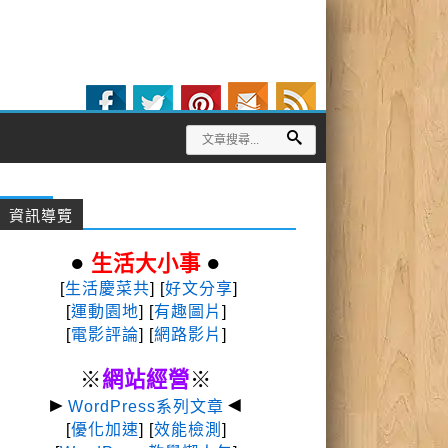
資訊導覽
●
●
生活大小事
[
生活慶菜共
] [
好文分享
]
[
運動園地
]
[
有趣圖片
]
[
電影評論
] [
網路影片
]
※
網站經營
※
►
◄
WordPress系列文章
[
優化加速
] [
效能檢測
]