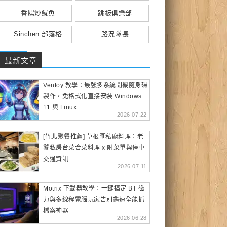
香腸炒魷魚
跳板俱樂部
Sinchen 部落格
路況隊長
最新文章
Ventoy 教學：最強多系統開機隨身碟
製作，免格式化直接安裝 Windows
11 與 Linux
2026.07.22
[竹北聚餐推薦] 草根匯私廚料理：老
饕私房台菜合菜料理 x 附菜單與停車
交通資訊
2026.07.11
Motrix 下載器教學：一鍵搞定 BT 磁
力與多線程電腦玩家告別龜速全能抓
檔案神器
2026.06.28