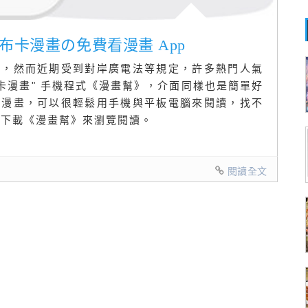
@取代布卡漫畫の免費看漫畫 App
畫，然而近期受到對岸廣電法等規定，許多熱門人氣
卡漫畫" 手機程式《漫畫幫》，介面同樣也是簡單好
番漫畫，可以很輕鬆用手機與平板電腦來閱讀，找不
以下載《漫畫幫》來瀏覽閱讀。
閱讀全文