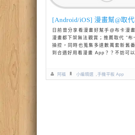
[Android/iOS] 漫畫幫
日前曾分享看漫畫好幫手@布卡漫
漫畫都下架無法觀賞；推薦取代 "布
操控，同時也蒐集多達數萬套新舊
到合適好用看漫畫 App？？不妨可
阿福
小編精選
,
手機平板 App