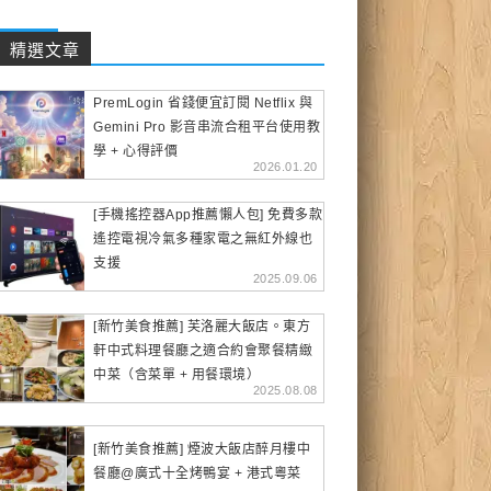
精選文章
PremLogin 省錢便宜訂閱 Netflix 與
Gemini Pro 影音串流合租平台使用教
學 + 心得評價
2026.01.20
[手機搖控器App推薦懶人包] 免費多款
遙控電視冷氣多種家電之無紅外線也
支援
2025.09.06
[新竹美食推薦] 芙洛麗大飯店。東方
軒中式料理餐廳之適合約會聚餐精緻
中菜（含菜單 + 用餐環境）
2025.08.08
[新竹美食推薦] 煙波大飯店醉月樓中
餐廳@廣式十全烤鴨宴 + 港式粵菜