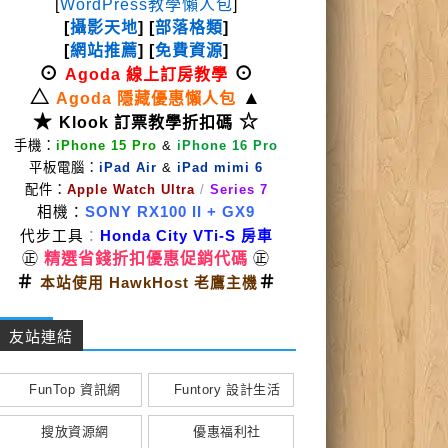
[
WordPress教學懶人包
]
[
攝影天地
] [
部落格類
]
[
網站推薦
] [
免費資源
]
⊙
⊙
Agoda 線上訂房教學
△
▲
Agoda 隱藏優惠懶人包
★
☆
Klook 訂票教學折扣碼
手機：
iPhone 15 Pro
&
iPhone 16 Pro
平板電腦：
iPad Air
&
iPad mimi 6
配件：
Apple Watch Ultra
/
Series 7
相機：
SONY RX100 II
+ GX9
代步工具
：
Honda City VTi-S 房車
㊣
精選省錢折扣優惠促銷代碼
㊣
＃
＃
本站使用 HawkHost 老鷹主機
友站連結
FunTop 資訊網
Funtory 設計生活
搜放資源網
優惠福利社