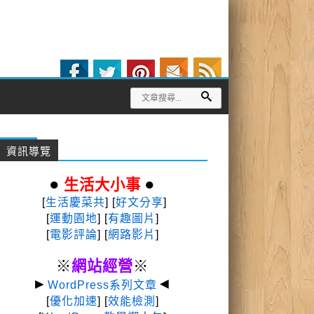
資訊導覽
●
●
生活大小事
[
生活慶菜共
] [
好文分享
]
[
運動園地
]
[
有趣圖片
]
[
電影評論
] [
網路影片
]
※
網站經營
※
►
◄
WordPress系列文章
[
優化加速
] [
效能檢測
]