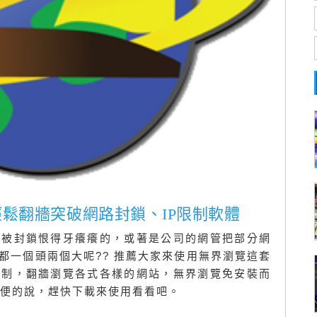
urf 輕鬆翻牆突破網路封鎖、IP限制軟體
站被封鎖恨得牙癢癢的，或著是公司的網管把部分網
都一個頭兩個大呢?? 推薦大家來使用無界瀏覽這套
限制，翻牆瀏覽各式各樣的網站，無界瀏覽免安裝而
方便的說，趕快下載來使用看看吧。