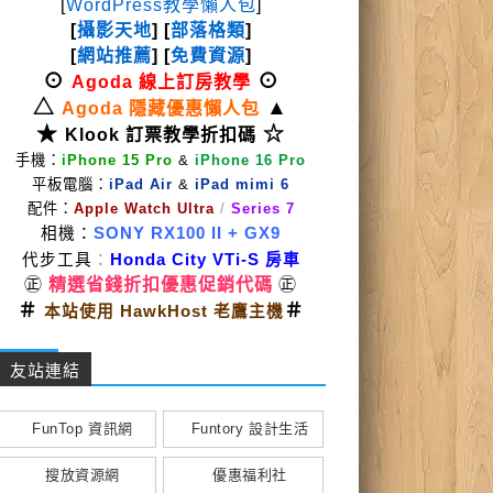
[
WordPress教學懶人包
]
[
攝影天地
] [
部落格類
]
[
網站推薦
] [
免費資源
]
⊙
⊙
Agoda 線上訂房教學
△
▲
Agoda 隱藏優惠懶人包
★
☆
Klook 訂票教學折扣碼
手機：
iPhone 15 Pro
&
iPhone 16 Pro
平板電腦：
iPad Air
&
iPad mimi 6
配件：
Apple Watch Ultra
/
Series 7
相機：
SONY RX100 II
+ GX9
代步工具
：
Honda City VTi-S 房車
㊣
精選省錢折扣優惠促銷代碼
㊣
＃
＃
本站使用 HawkHost 老鷹主機
友站連結
FunTop 資訊網
Funtory 設計生活
搜放資源網
優惠福利社