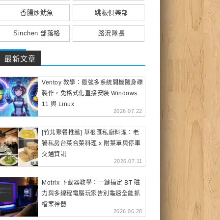
香腸炒魷魚
跳板俱樂部
Sinchen 部落格
路況隊長
最新文章
Ventoy 教學：最強多系統開機隨身碟
製作，免格式化直接安裝 Windows
11 與 Linux
2026.07.22
[竹北聚餐推薦] 草根匯私廚料理：老
饕私房台菜合菜料理 x 附菜單與停車
交通資訊
2026.07.11
Motrix 下載器教學：一鍵搞定 BT 磁
力與多線程電腦玩家告別龜速全能抓
檔案神器
2026.06.28