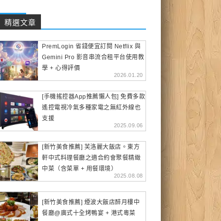
精選文章
PremLogin 省錢便宜訂閱 Netflix 與
Gemini Pro 影音串流合租平台使用教
學 + 心得評價
2026.01.20
[手機搖控器App推薦懶人包] 免費多款
遙控電視冷氣多種家電之無紅外線也
支援
2025.09.06
[新竹美食推薦] 芙洛麗大飯店。東方
軒中式料理餐廳之適合約會聚餐精緻
中菜（含菜單 + 用餐環境）
2025.08.08
[新竹美食推薦] 煙波大飯店醉月樓中
餐廳@廣式十全烤鴨宴 + 港式粵菜