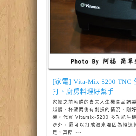
[家電] Vita-Mix 52
打、廚房料理好幫手
家裡之前添購的貴夫人生機食品調
越慢，杯壁兩側有剝損的情況，剛
機，代買 Vitamix-5200 
沙外，還可以打成湯來喝因為轉速
足，真酷 ~~