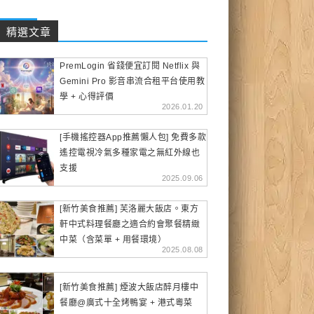
精選文章
PremLogin 省錢便宜訂閱 Netflix 與
Gemini Pro 影音串流合租平台使用教
學 + 心得評價
2026.01.20
[手機搖控器App推薦懶人包] 免費多款
遙控電視冷氣多種家電之無紅外線也
支援
2025.09.06
[新竹美食推薦] 芙洛麗大飯店。東方
軒中式料理餐廳之適合約會聚餐精緻
中菜（含菜單 + 用餐環境）
2025.08.08
[新竹美食推薦] 煙波大飯店醉月樓中
餐廳@廣式十全烤鴨宴 + 港式粵菜