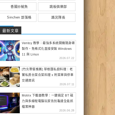
香腸炒魷魚
跳板俱樂部
Sinchen 部落格
路況隊長
最新文章
Ventoy 教學：最強多系統開機隨身碟
製作，免格式化直接安裝 Windows
11 與 Linux
2026.07.22
[竹北聚餐推薦] 草根匯私廚料理：老
饕私房台菜合菜料理 x 附菜單與停車
交通資訊
2026.07.11
Motrix 下載器教學：一鍵搞定 BT 磁
力與多線程電腦玩家告別龜速全能抓
檔案神器
2026.06.28