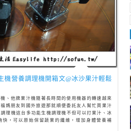
00 TNC 生機營養調理機開箱文@冰沙果汁輕鬆
製機、他牌果汁機隨著長時間的使用機器的轉速越來
好福媽朋友到國外旅遊那就順便委託友人幫忙買果汁
多功能生機調理機這台多功能生機調理機不但可以打果汁、冰
夠快，可以原始保留蔬果的纖維，增加身體營養補