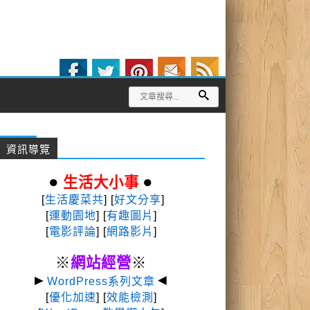
資訊導覽
●
●
生活大小事
[
生活慶菜共
] [
好文分享
]
[
運動園地
]
[
有趣圖片
]
[
電影評論
] [
網路影片
]
※
網站經營
※
►
◄
WordPress系列文章
[
優化加速
] [
效能檢測
]