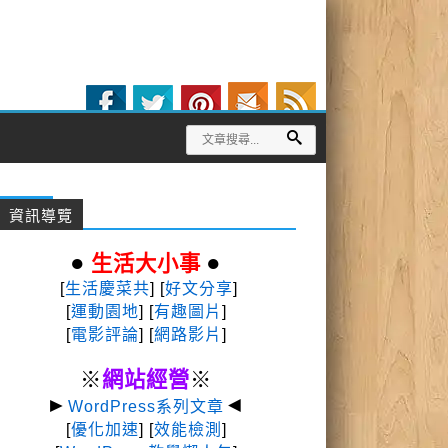
資訊導覽
●
●
生活大小事
[
生活慶菜共
] [
好文分享
]
[
運動園地
]
[
有趣圖片
]
[
電影評論
] [
網路影片
]
※
網站經營
※
►
◄
WordPress系列文章
[
優化加速
] [
效能檢測
]