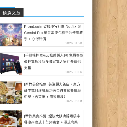
精選文章
PremLogin 省錢便宜訂閱 Netflix 與
Gemini Pro 影音串流合租平台使用教
學 + 心得評價
2026.01.20
[手機搖控器App推薦懶人包] 免費多款
遙控電視冷氣多種家電之無紅外線也
支援
2025.09.06
[新竹美食推薦] 芙洛麗大飯店。東方
軒中式料理餐廳之適合約會聚餐精緻
中菜（含菜單 + 用餐環境）
2025.08.08
[新竹美食推薦] 煙波大飯店醉月樓中
餐廳@廣式十全烤鴨宴 + 港式粵菜