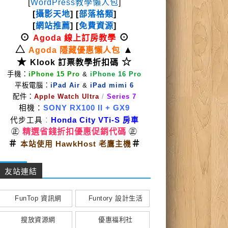
[
WordPress教學懶人包
]
[
攝影天地
] [
部落格類
]
[
網站推薦
] [
免費資源
]
⊙
⊙
Agoda 線上訂房教學
△
▲
Agoda 隱藏優惠懶人包
★
☆
Klook 訂票教學折扣碼
手機：
iPhone 15 Pro
&
iPhone 16 Pro
平板電腦：
iPad Air
&
iPad mimi 6
配件：
Apple Watch Ultra
/
Series 7
相機：
SONY RX100 II
+ GX9
代步工具
：
Honda City VTi-S 房車
㊣
精選省錢折扣優惠促銷代碼
㊣
＃
＃
本站使用 HawkHost 老鷹主機
友站連結
FunTop 資訊網
Funtory 設計生活
搜放資源網
優惠福利社