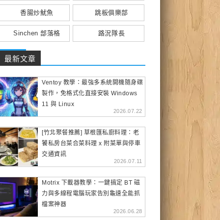
香腸炒魷魚
跳板俱樂部
Sinchen 部落格
路況隊長
最新文章
Ventoy 教學：最強多系統開機隨身碟
製作，免格式化直接安裝 Windows
11 與 Linux
2026.07.22
[竹北聚餐推薦] 草根匯私廚料理：老
饕私房台菜合菜料理 x 附菜單與停車
交通資訊
2026.07.11
Motrix 下載器教學：一鍵搞定 BT 磁
力與多線程電腦玩家告別龜速全能抓
檔案神器
2026.06.28