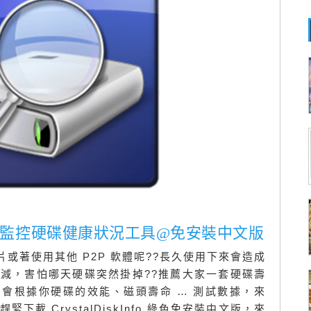
nfo 檢查/監控硬碟健康狀況工具@免安裝中文版
片或著使用其他 P2P 軟體呢??長久使用下來會造成
減，害怕哪天硬碟突然掛掉??推薦大家一套硬碟壽
nfo，它會根據你硬碟的效能、磁頭壽命 … 測試數據，來
載 CrystalDiskInfo 綠色免安裝中文版，來