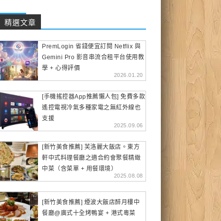
精選文章
PremLogin 省錢便宜訂閱 Netflix 與
Gemini Pro 影音串流合租平台使用教
學 + 心得評價
2026.01.20
[手機搖控器App推薦懶人包] 免費多款
遙控電視冷氣多種家電之無紅外線也
支援
2025.09.06
[新竹美食推薦] 芙洛麗大飯店。東方
軒中式料理餐廳之適合約會聚餐精緻
中菜（含菜單 + 用餐環境）
2025.08.08
[新竹美食推薦] 煙波大飯店醉月樓中
餐廳@廣式十全烤鴨宴 + 港式粵菜