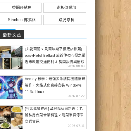
香腸炒魷魚
跳板俱樂部
Sinchen 部落格
路況隊長
最新文章
[北愛爾蘭 x 貝爾法斯平價飯店推薦]
easyHotel Belfast 旅館住宿心得之鄰
近市政廳交通便利 & 房間設備與優缺
2026.08.09
點
Ventoy 教學：最強多系統開機隨身碟
製作，免格式化直接安裝 Windows
11 與 Linux
2026.07.22
[竹北聚餐推薦] 草根匯私廚料理：老
饕私房台菜合菜料理 x 附菜單與停車
交通資訊
2026.07.11