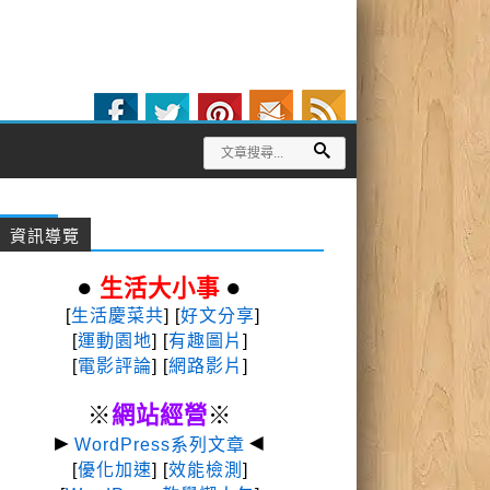
資訊導覽
●
●
生活大小事
[
生活慶菜共
] [
好文分享
]
[
運動園地
]
[
有趣圖片
]
[
電影評論
] [
網路影片
]
※
網站經營
※
►
◄
WordPress系列文章
[
優化加速
] [
效能檢測
]