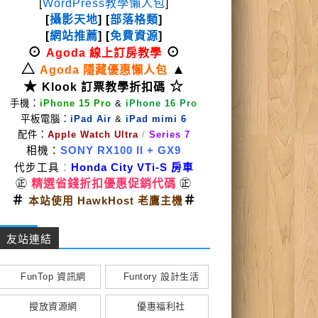
[
WordPress教學懶人包
]
[
攝影天地
] [
部落格類
]
[
網站推薦
] [
免費資源
]
⊙
⊙
Agoda 線上訂房教學
△
▲
Agoda 隱藏優惠懶人包
★
☆
Klook 訂票教學折扣碼
手機：
iPhone 15 Pro
&
iPhone 16 Pro
平板電腦：
iPad Air
&
iPad mimi 6
配件：
Apple Watch Ultra
/
Series 7
相機：
SONY RX100 II
+ GX9
代步工具
：
Honda City VTi-S 房車
㊣
精選省錢折扣優惠促銷代碼
㊣
＃
＃
本站使用 HawkHost 老鷹主機
友站連結
FunTop 資訊網
Funtory 設計生活
搜放資源網
優惠福利社