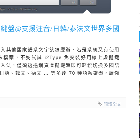
擬鍵盤@支援注音/日韓/泰法文世界多國
輸入其他國家語系文字該怎麼辦，若是系統又有使用
案，不妨試試 i2Type 免安裝好用線上虛擬鍵
輸入法，僅須透過網頁虛擬鍵盤即可輕鬆切換多國語
語、韓文、德文 … 等多達 70 種語系鍵盤，讓你
閱讀全文