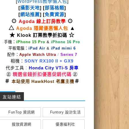
[
WordPress教學懶人包
]
[
攝影天地
] [
部落格類
]
[
網站推薦
] [
免費資源
]
⊙
⊙
Agoda 線上訂房教學
△
▲
Agoda 隱藏優惠懶人包
★
☆
Klook 訂票教學折扣碼
手機：
iPhone 15 Pro
&
iPhone 16 Pro
平板電腦：
iPad Air
&
iPad mimi 6
配件：
Apple Watch Ultra
/
Series 7
相機：
SONY RX100 II
+ GX9
代步工具
：
Honda City VTi-S 房車
㊣
精選省錢折扣優惠促銷代碼
㊣
＃
＃
本站使用 HawkHost 老鷹主機
友站連結
FunTop 資訊網
Funtory 設計生活
搜放資源網
優惠福利社