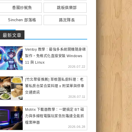
香腸炒魷魚
跳板俱樂部
Sinchen 部落格
路況隊長
最新文章
Ventoy 教學：最強多系統開機隨身碟
製作，免格式化直接安裝 Windows
11 與 Linux
2026.07.22
[竹北聚餐推薦] 草根匯私廚料理：老
饕私房台菜合菜料理 x 附菜單與停車
交通資訊
2026.07.11
Motrix 下載器教學：一鍵搞定 BT 磁
力與多線程電腦玩家告別龜速全能抓
檔案神器
2026.06.28