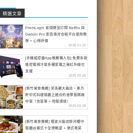
精選文章
PremLogin 省錢便宜訂閱 Netflix 與
Gemini Pro 影音串流合租平台使用教
學 + 心得評價
2026.01.20
[手機搖控器App推薦懶人包] 免費多款
遙控電視冷氣多種家電之無紅外線也
支援
2025.09.06
[新竹美食推薦] 芙洛麗大飯店。東方
軒中式料理餐廳之適合約會聚餐精緻
中菜（含菜單 + 用餐環境）
2025.08.08
[新竹美食推薦] 煙波大飯店醉月樓中
餐廳@廣式十全烤鴨宴 + 港式粵菜