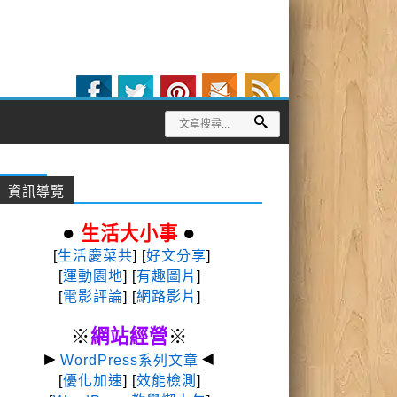
資訊導覽
●
●
生活大小事
[
生活慶菜共
] [
好文分享
]
[
運動園地
]
[
有趣圖片
]
[
電影評論
] [
網路影片
]
※
網站經營
※
►
◄
WordPress系列文章
[
優化加速
] [
效能檢測
]