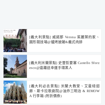
[義大利景點] 威諾那 Verona 茱麗葉的家、
圓形競技場@爐烤披薩&義式肉排
[義大利米蘭景點] 史豐哲要塞 Castello Sforz
esco@遠離送幸運手環黑人
[義大利必去景點] 米蘭大教堂、艾曼紐迴
廊、斯卡拉歌劇院@油炸三明治 & RIMOW
A 行李箱 (附折價券)