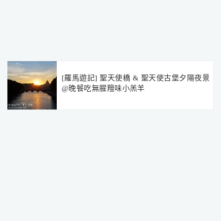
[羅馬遊記] 聖天使橋 & 聖天使古堡夕陽夜景
@晚餐吃無腥羶味小羔羊