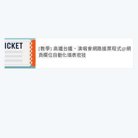
[教學] 高鐵台鐵、演唱會網路搶票程式@網
頁欄位自動化填表密技