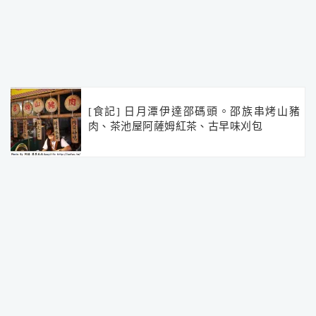
[食記] 日月潭伊達邵碼頭。邵族串烤山豬
肉、茶池屋阿薩姆紅茶、古早味刈包