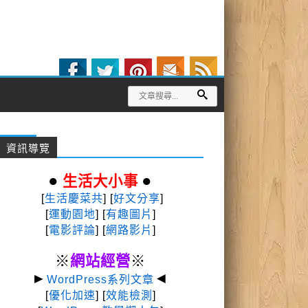
資訊導覽
●
●
生活大小事
[
生活慶菜共
] [
好文分享
]
[
運動園地
]
[
有趣圖片
]
[
電影評論
] [
網路影片
]
※
網站經營
※
►
◄
WordPress系列文章
[
優化加速
] [
效能檢測
]