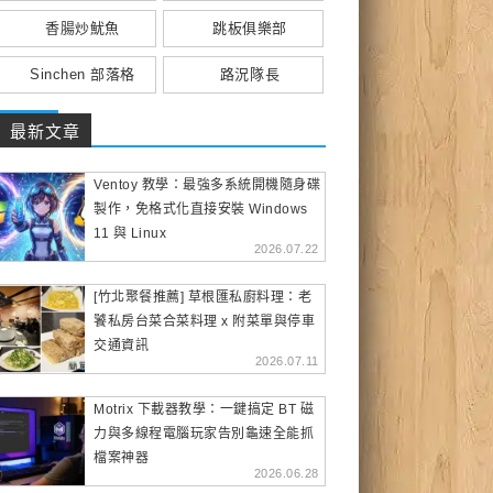
香腸炒魷魚
跳板俱樂部
Sinchen 部落格
路況隊長
最新文章
Ventoy 教學：最強多系統開機隨身碟
製作，免格式化直接安裝 Windows
11 與 Linux
2026.07.22
[竹北聚餐推薦] 草根匯私廚料理：老
饕私房台菜合菜料理 x 附菜單與停車
交通資訊
2026.07.11
Motrix 下載器教學：一鍵搞定 BT 磁
力與多線程電腦玩家告別龜速全能抓
檔案神器
2026.06.28