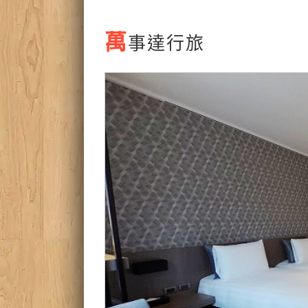
萬
事達行旅