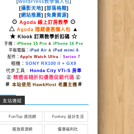
[
WordPress教學懶人包
]
[
攝影天地
] [
部落格類
]
[
網站推薦
] [
免費資源
]
⊙
⊙
Agoda 線上訂房教學
△
▲
Agoda 隱藏優惠懶人包
★
☆
Klook 訂票教學折扣碼
手機：
iPhone 15 Pro
&
iPhone 16 Pro
平板電腦：
iPad Air
&
iPad mimi 6
配件：
Apple Watch Ultra
/
Series 7
相機：
SONY RX100 II
+ GX9
代步工具
：
Honda City VTi-S 房車
㊣
精選省錢折扣優惠促銷代碼
㊣
＃
＃
本站使用 HawkHost 老鷹主機
友站連結
FunTop 資訊網
Funtory 設計生活
搜放資源網
優惠福利社