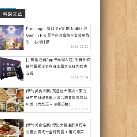
精選文章
PremLogin 省錢便宜訂閱 Netflix 與
Gemini Pro 影音串流合租平台使用教
學 + 心得評價
2026.01.20
[手機搖控器App推薦懶人包] 免費多款
遙控電視冷氣多種家電之無紅外線也
支援
2025.09.06
[新竹美食推薦] 芙洛麗大飯店。東方
軒中式料理餐廳之適合約會聚餐精緻
中菜（含菜單 + 用餐環境）
2025.08.08
[新竹美食推薦] 煙波大飯店醉月樓中
餐廳@廣式十全烤鴨宴 + 港式粵菜