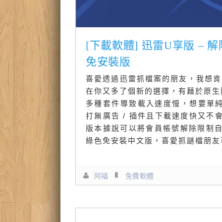
[下載軟體] 迅雷U享版 –
免安裝版
喜愛透過迅雷抓檔案的朋友，我想肯
在你又多了個新的選擇，有藉於原生版
多種套件導致載入速度慢，想要單
打無廣告 / 插件且下載速度快又
版本據說可以將會員帳號解除限制
綠色免安裝中文版，喜愛抓謎檔朋友
阿福
免費軟體