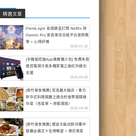
精選文章
PremLogin 省錢便宜訂閱 Netflix 與
Gemini Pro 影音串流合租平台使用教
學 + 心得評價
2026.01.20
[手機搖控器App推薦懶人包] 免費多款
遙控電視冷氣多種家電之無紅外線也
支援
2025.09.06
[新竹美食推薦] 芙洛麗大飯店。東方
軒中式料理餐廳之適合約會聚餐精緻
中菜（含菜單 + 用餐環境）
2025.08.08
[新竹美食推薦] 煙波大飯店醉月樓中
餐廳@廣式十全烤鴨宴 + 港式粵菜