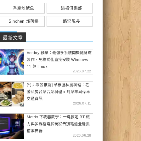
香腸炒魷魚
跳板俱樂部
Sinchen 部落格
路況隊長
最新文章
Ventoy 教學：最強多系統開機隨身碟
製作，免格式化直接安裝 Windows
11 與 Linux
2026.07.22
[竹北聚餐推薦] 草根匯私廚料理：老
饕私房台菜合菜料理 x 附菜單與停車
交通資訊
2026.07.11
Motrix 下載器教學：一鍵搞定 BT 磁
力與多線程電腦玩家告別龜速全能抓
檔案神器
2026.06.28