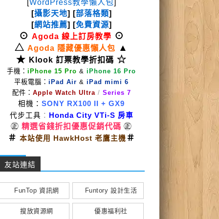
[
WordPress教學懶人包
]
[
攝影天地
] [
部落格類
]
[
網站推薦
] [
免費資源
]
⊙
⊙
Agoda 線上訂房教學
△
▲
Agoda 隱藏優惠懶人包
★
☆
Klook 訂票教學折扣碼
手機：
iPhone 15 Pro
&
iPhone 16 Pro
平板電腦：
iPad Air
&
iPad mimi 6
配件：
Apple Watch Ultra
/
Series 7
相機：
SONY RX100 II
+ GX9
代步工具
：
Honda City VTi-S 房車
㊣
精選省錢折扣優惠促銷代碼
㊣
＃
＃
本站使用 HawkHost 老鷹主機
友站連結
FunTop 資訊網
Funtory 設計生活
搜放資源網
優惠福利社