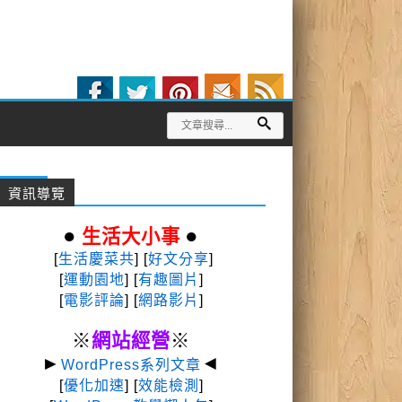
資訊導覽
●
●
生活大小事
[
生活慶菜共
] [
好文分享
]
[
運動園地
]
[
有趣圖片
]
[
電影評論
] [
網路影片
]
※
網站經營
※
►
◄
WordPress系列文章
[
優化加速
] [
效能檢測
]