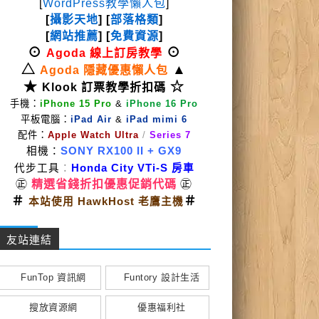
[
WordPress教學懶人包
]
[
攝影天地
] [
部落格類
]
[
網站推薦
] [
免費資源
]
⊙
⊙
Agoda 線上訂房教學
△
▲
Agoda 隱藏優惠懶人包
★
☆
Klook 訂票教學折扣碼
手機：
iPhone 15 Pro
&
iPhone 16 Pro
平板電腦：
iPad Air
&
iPad mimi 6
配件：
Apple Watch Ultra
/
Series 7
相機：
SONY RX100 II
+ GX9
代步工具
：
Honda City VTi-S 房車
㊣
精選省錢折扣優惠促銷代碼
㊣
＃
＃
本站使用 HawkHost 老鷹主機
友站連結
FunTop 資訊網
Funtory 設計生活
搜放資源網
優惠福利社