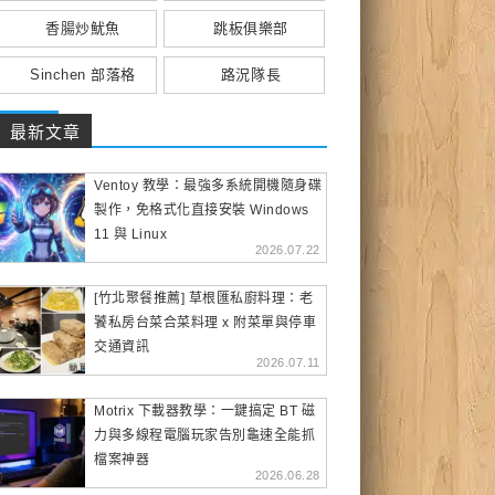
香腸炒魷魚
跳板俱樂部
Sinchen 部落格
路況隊長
最新文章
Ventoy 教學：最強多系統開機隨身碟
製作，免格式化直接安裝 Windows
11 與 Linux
2026.07.22
[竹北聚餐推薦] 草根匯私廚料理：老
饕私房台菜合菜料理 x 附菜單與停車
交通資訊
2026.07.11
Motrix 下載器教學：一鍵搞定 BT 磁
力與多線程電腦玩家告別龜速全能抓
檔案神器
2026.06.28