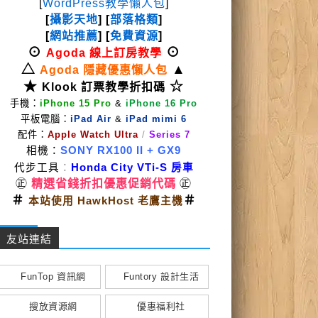
[
WordPress教學懶人包
]
[
攝影天地
] [
部落格類
]
[
網站推薦
] [
免費資源
]
⊙
⊙
Agoda 線上訂房教學
△
▲
Agoda 隱藏優惠懶人包
★
☆
Klook 訂票教學折扣碼
手機：
iPhone 15 Pro
&
iPhone 16 Pro
平板電腦：
iPad Air
&
iPad mimi 6
配件：
Apple Watch Ultra
/
Series 7
相機：
SONY RX100 II
+ GX9
代步工具
：
Honda City VTi-S 房車
㊣
精選省錢折扣優惠促銷代碼
㊣
＃
＃
本站使用 HawkHost 老鷹主機
友站連結
FunTop 資訊網
Funtory 設計生活
搜放資源網
優惠福利社