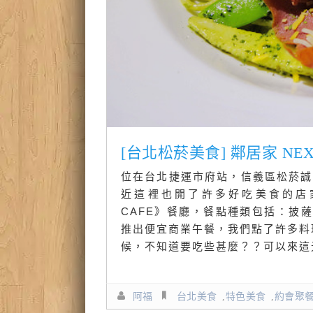
[台北松菸美食] 鄰居家 NE
位在台北捷運市府站，信義區松菸誠
近這裡也開了許多好吃美食的店家
CAFE》餐廳，餐點種類包括：披
推出便宜商業午餐，我們點了許多料理
候，不知道要吃些甚麼？？可以來這
阿福
台北美食
,
特色美食
,
約會聚