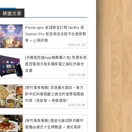
精選文章
PremLogin 省錢便宜訂閱 Netflix 與
Gemini Pro 影音串流合租平台使用教
學 + 心得評價
2026.01.20
[手機搖控器App推薦懶人包] 免費多款
遙控電視冷氣多種家電之無紅外線也
支援
2025.09.06
[新竹美食推薦] 芙洛麗大飯店。東方
軒中式料理餐廳之適合約會聚餐精緻
中菜（含菜單 + 用餐環境）
2025.08.08
[新竹美食推薦] 煙波大飯店醉月樓中
餐廳@廣式十全烤鴨宴 + 港式粵菜