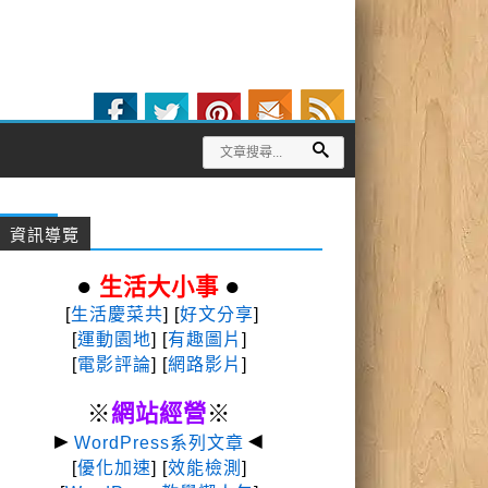
資訊導覽
●
●
生活大小事
[
生活慶菜共
] [
好文分享
]
[
運動園地
]
[
有趣圖片
]
[
電影評論
] [
網路影片
]
※
網站經營
※
►
◄
WordPress系列文章
[
優化加速
] [
效能檢測
]