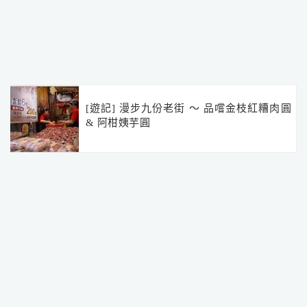
[遊記] 漫步九份老街 ～ 品嚐金枝紅糟肉圓
& 阿柑姨芋圓