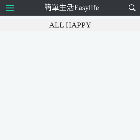
簡單生活Easylife
Main Menu
ALL HAPPY