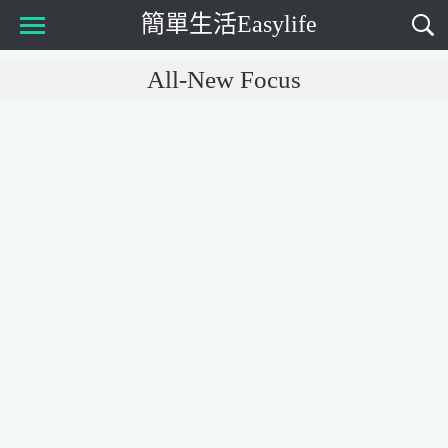
簡單生活Easylife
Main Menu
All-New Focus