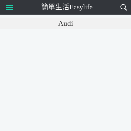
簡單生活Easylife
Main Menu
Audi