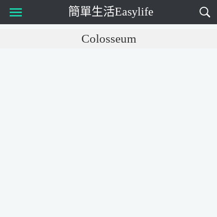
簡單生活Easylife
Main Menu
Colosseum