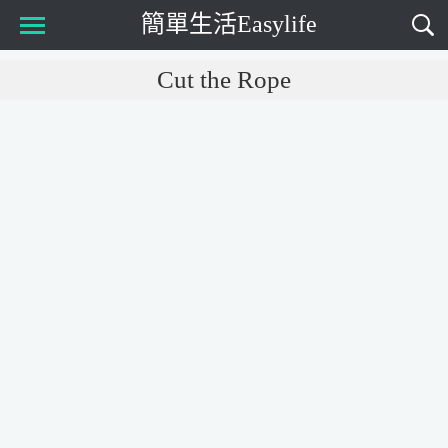
簡單生活Easylife
Main Menu
Cut the Rope