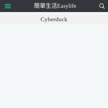
簡單生活Easylife
Main Menu
Cyberduck