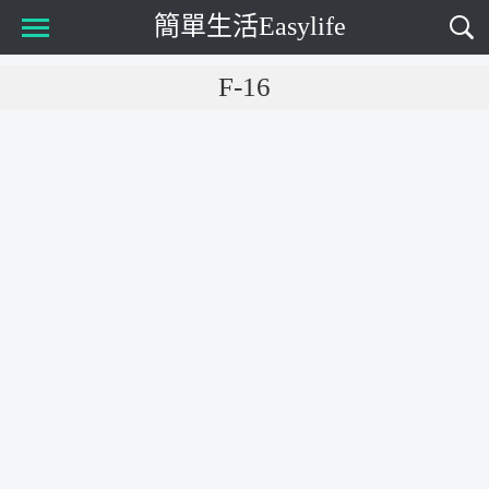
簡單生活Easylife
Main Menu
F-16