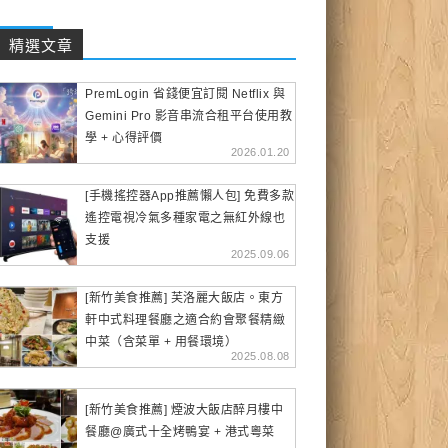
精選文章
PremLogin 省錢便宜訂閱 Netflix 與
Gemini Pro 影音串流合租平台使用教
學 + 心得評價
2026.01.20
[手機搖控器App推薦懶人包] 免費多款
遙控電視冷氣多種家電之無紅外線也
支援
2025.09.06
[新竹美食推薦] 芙洛麗大飯店。東方
軒中式料理餐廳之適合約會聚餐精緻
中菜（含菜單 + 用餐環境）
2025.08.08
[新竹美食推薦] 煙波大飯店醉月樓中
餐廳@廣式十全烤鴨宴 + 港式粵菜