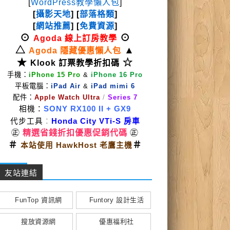
[
WordPress教學懶人包
]
[
攝影天地
] [
部落格類
]
[
網站推薦
] [
免費資源
]
⊙
⊙
Agoda 線上訂房教學
△
▲
Agoda 隱藏優惠懶人包
★
☆
Klook 訂票教學折扣碼
手機：
iPhone 15 Pro
&
iPhone 16 Pro
平板電腦：
iPad Air
&
iPad mimi 6
配件：
Apple Watch Ultra
/
Series 7
相機：
SONY RX100 II
+ GX9
代步工具
：
Honda City VTi-S 房車
㊣
精選省錢折扣優惠促銷代碼
㊣
＃
＃
本站使用 HawkHost 老鷹主機
友站連結
FunTop 資訊網
Funtory 設計生活
搜放資源網
優惠福利社