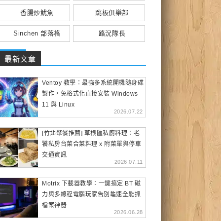
香腸炒魷魚
跳板俱樂部
Sinchen 部落格
路況隊長
最新文章
Ventoy 教學：最強多系統開機隨身碟
製作，免格式化直接安裝 Windows
11 與 Linux
2026.07.22
[竹北聚餐推薦] 草根匯私廚料理：老
饕私房台菜合菜料理 x 附菜單與停車
交通資訊
2026.07.11
Motrix 下載器教學：一鍵搞定 BT 磁
力與多線程電腦玩家告別龜速全能抓
檔案神器
2026.06.28