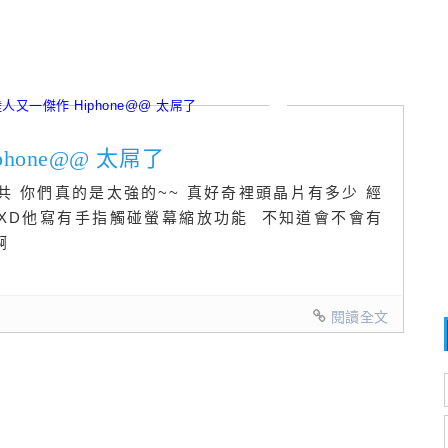
phone@@ 太屌了
 你們真的是太強的~~ 真好奇裡頭晶片有多少 經
塊XD他寫有手指觸碰螢幕縮放功能 不知道會不會有
啊
閱讀全文