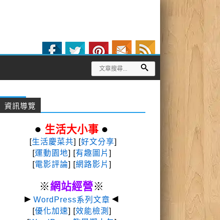
資訊導覽
●
●
生活大小事
[
生活慶菜共
] [
好文分享
]
[
運動園地
]
[
有趣圖片
]
[
電影評論
] [
網路影片
]
※
網站經營
※
►
◄
WordPress系列文章
[
優化加速
] [
效能檢測
]