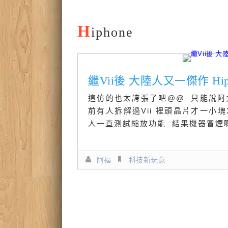
H
iphone
繼Vii後 大陸人又一傑作 Hi
這仿的也太誇張了吧@@ 只能說阿共
前有人拆解過Vii 裡頭晶片才一小
人一直測試縮放功能 結果機器冒煙
阿福
科技新玩意