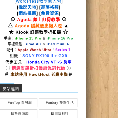
[
WordPress教學懶人包
]
[
攝影天地
] [
部落格類
]
[
網站推薦
] [
免費資源
]
⊙
⊙
Agoda 線上訂房教學
△
▲
Agoda 隱藏優惠懶人包
★
☆
Klook 訂票教學折扣碼
手機：
iPhone 15 Pro
&
iPhone 16 Pro
平板電腦：
iPad Air
&
iPad mimi 6
配件：
Apple Watch Ultra
/
Series 7
相機：
SONY RX100 II
+ GX9
代步工具
：
Honda City VTi-S 房車
㊣
精選省錢折扣優惠促銷代碼
㊣
＃
＃
本站使用 HawkHost 老鷹主機
友站連結
FunTop 資訊網
Funtory 設計生活
搜放資源網
優惠福利社