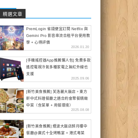
精選文章
PremLogin 省錢便宜訂閱 Netflix 與
Gemini Pro 影音串流合租平台使用教
學 + 心得評價
2026.01.20
[手機搖控器App推薦懶人包] 免費多款
遙控電視冷氣多種家電之無紅外線也
支援
2025.09.06
[新竹美食推薦] 芙洛麗大飯店。東方
軒中式料理餐廳之適合約會聚餐精緻
中菜（含菜單 + 用餐環境）
2025.08.08
[新竹美食推薦] 煙波大飯店醉月樓中
餐廳@廣式十全烤鴨宴 + 港式粵菜