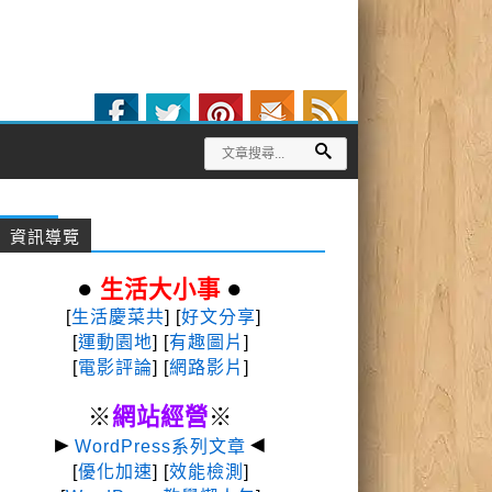
資訊導覽
●
●
生活大小事
[
生活慶菜共
] [
好文分享
]
[
運動園地
]
[
有趣圖片
]
[
電影評論
] [
網路影片
]
※
網站經營
※
►
◄
WordPress系列文章
[
優化加速
] [
效能檢測
]