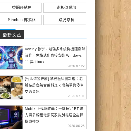
香腸炒魷魚
跳板俱樂部
Sinchen 部落格
路況隊長
最新文章
Ventoy 教學：最強多系統開機隨身碟
製作，免格式化直接安裝 Windows
11 與 Linux
2026.07.22
[竹北聚餐推薦] 草根匯私廚料理：老
饕私房台菜合菜料理 x 附菜單與停車
交通資訊
2026.07.11
Motrix 下載器教學：一鍵搞定 BT 磁
力與多線程電腦玩家告別龜速全能抓
檔案神器
2026.06.28