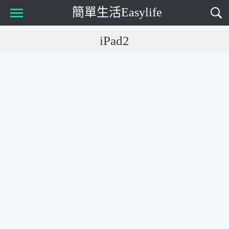
簡單生活Easylife
Main Menu
iPad2