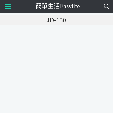
簡單生活Easylife
Main Menu
JD-130