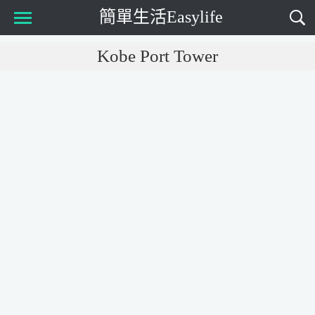
簡單生活Easylife
Main Menu
Kobe Port Tower