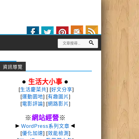
資訊導覽
●
●
生活大小事
[
生活慶菜共
] [
好文分享
]
[
運動園地
]
[
有趣圖片
]
[
電影評論
] [
網路影片
]
※
網站經營
※
►
◄
WordPress系列文章
[
優化加速
] [
效能檢測
]