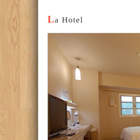
L
a Hotel