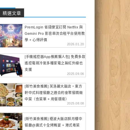
精選文章
PremLogin 省錢便宜訂閱 Netflix 與
Gemini Pro 影音串流合租平台使用教
學 + 心得評價
2026.01.20
[手機搖控器App推薦懶人包] 免費多款
遙控電視冷氣多種家電之無紅外線也
支援
2025.09.06
[新竹美食推薦] 芙洛麗大飯店。東方
軒中式料理餐廳之適合約會聚餐精緻
中菜（含菜單 + 用餐環境）
2025.08.08
[新竹美食推薦] 煙波大飯店醉月樓中
餐廳@廣式十全烤鴨宴 + 港式粵菜