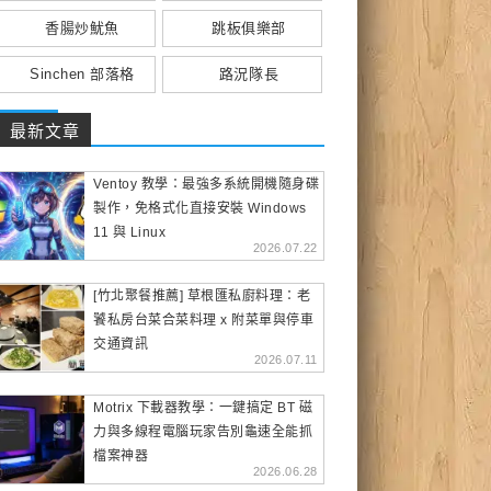
香腸炒魷魚
跳板俱樂部
Sinchen 部落格
路況隊長
最新文章
Ventoy 教學：最強多系統開機隨身碟
製作，免格式化直接安裝 Windows
11 與 Linux
2026.07.22
[竹北聚餐推薦] 草根匯私廚料理：老
饕私房台菜合菜料理 x 附菜單與停車
交通資訊
2026.07.11
Motrix 下載器教學：一鍵搞定 BT 磁
力與多線程電腦玩家告別龜速全能抓
檔案神器
2026.06.28