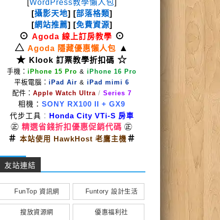
[
WordPress教學懶人包
]
[
攝影天地
] [
部落格類
]
[
網站推薦
] [
免費資源
]
⊙
⊙
Agoda 線上訂房教學
△
▲
Agoda 隱藏優惠懶人包
★
☆
Klook 訂票教學折扣碼
手機：
iPhone 15 Pro
&
iPhone 16 Pro
平板電腦：
iPad Air
&
iPad mimi 6
配件：
Apple Watch Ultra
/
Series 7
相機：
SONY RX100 II
+ GX9
代步工具
：
Honda City VTi-S 房車
㊣
精選省錢折扣優惠促銷代碼
㊣
＃
＃
本站使用 HawkHost 老鷹主機
友站連結
FunTop 資訊網
Funtory 設計生活
搜放資源網
優惠福利社