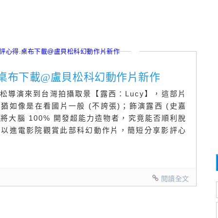
心得.桌布下載@盧貝松科幻動作片新作
松導演來到台灣拍攝取景【露西：Lucy】，這部片
如像是在看國片一般 (不誇張)；飾演露西 (史嘉
夠將大腦 100% 開發超能力造物者，究竟能否順利脫
可以進電影院觀賞此部科幻動作片，簡短分享影評心
閱讀全文