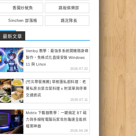
香腸炒魷魚
跳板俱樂部
Sinchen 部落格
路況隊長
最新文章
Ventoy 教學：最強多系統開機隨身碟
製作，免格式化直接安裝 Windows
11 與 Linux
2026.07.22
[竹北聚餐推薦] 草根匯私廚料理：老
饕私房台菜合菜料理 x 附菜單與停車
交通資訊
2026.07.11
Motrix 下載器教學：一鍵搞定 BT 磁
力與多線程電腦玩家告別龜速全能抓
檔案神器
2026.06.28