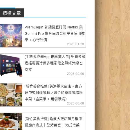
精選文章
PremLogin 省錢便宜訂閱 Netflix 與
Gemini Pro 影音串流合租平台使用教
學 + 心得評價
2026.01.20
[手機搖控器App推薦懶人包] 免費多款
遙控電視冷氣多種家電之無紅外線也
支援
2025.09.06
[新竹美食推薦] 芙洛麗大飯店。東方
軒中式料理餐廳之適合約會聚餐精緻
中菜（含菜單 + 用餐環境）
2025.08.08
[新竹美食推薦] 煙波大飯店醉月樓中
餐廳@廣式十全烤鴨宴 + 港式粵菜