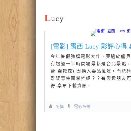
L
ucy
[電影] 露西 Lucy 影評
今年暑假強檔電影大作，莫過於盧貝
有超過一半時間場景都是台北景點，猶
蕾·喬韓森) 因捲入毒品風波，而能
離販毒集團掌控呢？？有興趣朋友
得.桌布下載資訊。
阿福
電影評論