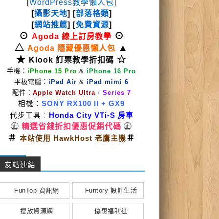
[
WordPress教學懶人包
]
[
攝影天地
] [
部落格類
]
[
網站推薦
] [
免費資源
]
⊙
⊙
Agoda 線上訂房教學
△
▲
Agoda 隱藏優惠懶人包
★
☆
Klook 訂票教學折扣碼
手機：
iPhone 15 Pro
&
iPhone 16 Pro
平板電腦：
iPad Air
&
iPad mimi 6
配件：
Apple Watch Ultra
/
Series 7
相機：
SONY RX100 II
+ GX9
代步工具
：
Honda City VTi-S 房車
㊣
精選省錢折扣優惠促銷代碼
㊣
＃
＃
本站使用 HawkHost 老鷹主機
友站連結
FunTop 資訊網
Funtory 設計生活
搜放資源網
優惠福利社