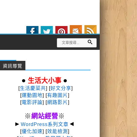
資訊導覽
●
●
生活大小事
[
生活慶菜共
] [
好文分享
]
[
運動園地
]
[
有趣圖片
]
[
電影評論
] [
網路影片
]
※
網站經營
※
►
◄
WordPress系列文章
[
優化加速
] [
效能檢測
]