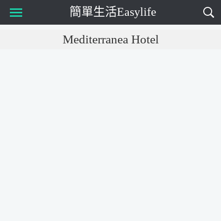
簡單生活Easylife
Main Menu
Mediterranea Hotel